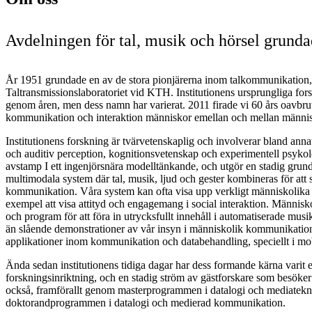
Avdelningen för tal, musik och hörsel grunda
År 1951 grundade en av de stora pionjärerna inom talkommunikation
Taltransmissionslaboratoriet vid KTH. Institutionens ursprungliga for
genom åren, men dess namn har varierat. 2011 firade vi 60 års oavbr
kommunikation och interaktion människor emellan och mellan männis
Institutionens forskning är tvärvetenskaplig och involverar bland annat 
och auditiv perception, kognitionsvetenskap och experimentell psykol
avstamp I ett ingenjörsnära modelltänkande, och utgör en stadig grund
multimodala system där tal, musik, ljud och gester kombineras för att
kommunikation. Våra system kan ofta visa upp verkligt människolika 
exempel att visa attityd och engagemang i social interaktion. Människ
och program för att föra in utrycksfullt innehåll i automatiserade mus
än slående demonstrationer av vår insyn i människolik kommunikation:
applikationer inom kommunikation och databehandling, speciellt i mob
Ända sedan institutionens tidiga dagar har dess formande kärna varit e
forskningsinriktning, och en stadig ström av gästforskare som besöke
också, framförallt genom masterprogrammen i datalogi och mediatekn
doktorandprogrammen i datalogi och medierad kommunikation.