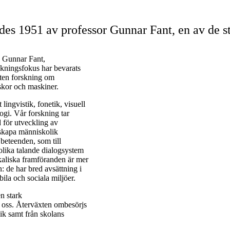
des 1951 av professor Gunnar Fant, en av de s
, Gunnar Fant,
skningsfokus har bevarats
uten forskning om
kor och maskiner.
lingvistik, fonetik, visuell
ogi. Vår forskning tar
 för utveckling av
 skapa människolik
beteenden, som till
olika talande dialogsystem
ikaliska framföranden är mer
 de har bred avsättning i
ila och sociala miljöer.
n stark
r oss. Återväxten ombesörjs
ik samt från skolans