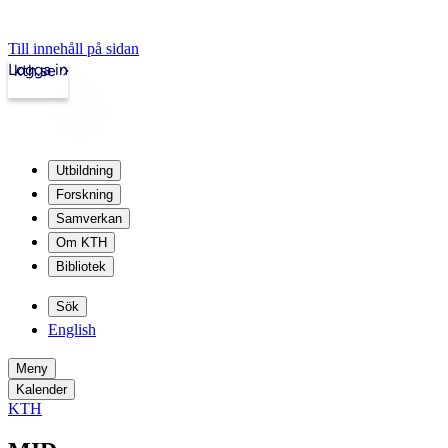
Till innehåll på sidan
Logga in
kth.se
Utbildning
Forskning
Samverkan
Om KTH
Bibliotek
Sök
English
Meny
Kalender
KTH