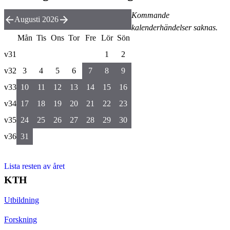
Kommande
Augusti 2026
kalenderhändelser saknas.
Mån
Tis
Ons
Tor
Fre
Lör
Sön
v31
1
2
v32
3
4
5
6
7
8
9
v33
10
11
12
13
14
15
16
v34
17
18
19
20
21
22
23
v35
24
25
26
27
28
29
30
v36
31
Lista resten av året
KTH
Utbildning
Forskning