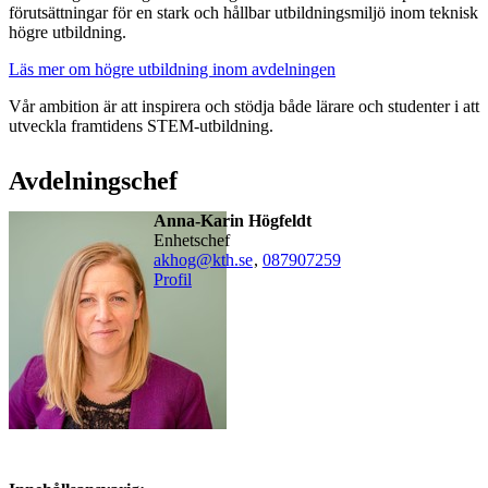
förutsättningar för en stark och hållbar utbildningsmiljö inom teknisk
högre utbildning.
Läs mer om högre utbildning inom avdelningen
Vår ambition är att inspirera och stödja både lärare och studenter i att
utveckla framtidens STEM-utbildning.
Avdelningschef
Anna-Karin Högfeldt
enhetschef
akhog@kth.se
,
08790
7259
Profil