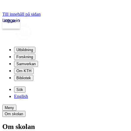
Till innehåll på sidan
Logga in
kth.se
Utbildning
Forskning
Samverkan
Om KTH
Bibliotek
Sök
English
Meny
Om skolan
Om skolan