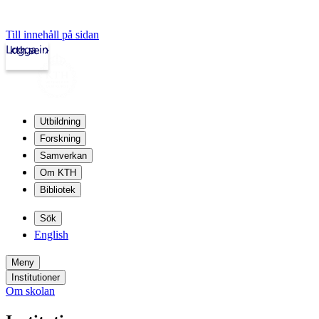
Till innehåll på sidan
Logga in
kth.se
Utbildning
Forskning
Samverkan
Om KTH
Bibliotek
Sök
English
Meny
Institutioner
Om skolan