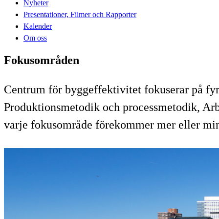
Nyheter
Presentationer, Filmer och Rapporter
Kalender
Om oss
Fokusområden
Centrum för byggeffektivitet fokuserar på fy
Produktionsmetodik och processmetodik, Arbe
varje fokusområde förekommer mer eller mind