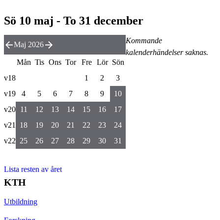
Sö 10 maj - To 31 december
Kommande
Maj 2026
kalenderhändelser saknas.
Mån
Tis
Ons
Tor
Fre
Lör
Sön
v18
1
2
3
v19
4
5
6
7
8
9
10
v20
11
12
13
14
15
16
17
v21
18
19
20
21
22
23
24
v22
25
26
27
28
29
30
31
Lista resten av året
KTH
Utbildning