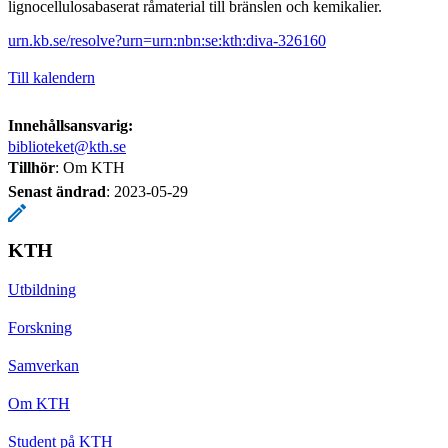
lignocellulosabaserat råmaterial till bränslen och kemikalier.
urn.kb.se/resolve?urn=urn:nbn:se:kth:diva-326160
Till kalendern
Innehållsansvarig:
biblioteket@kth.se
Tillhör
: Om KTH
Senast ändrad
:
2023-05-29
KTH
Utbildning
Forskning
Samverkan
Om KTH
Student på KTH