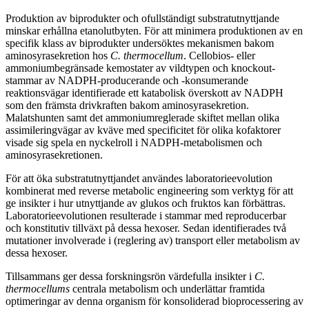
Produktion av biprodukter och ofullständigt substratutnyttjande
minskar erhållna etanolutbyten. För att minimera produktionen av en
specifik klass av biprodukter undersöktes mekanismen bakom
aminosyrasekretion hos
C. thermocellum
. Cellobios- eller
ammoniumbegränsade kemostater av vildtypen och knockout-
stammar av NADPH-producerande och -konsumerande
reaktionsvägar identifierade ett katabolisk överskott av NADPH
som den främsta drivkraften bakom aminosyrasekretion.
Malatshunten samt det ammoniumreglerade skiftet mellan olika
assimileringvägar av kväve med specificitet för olika kofaktorer
visade sig spela en nyckelroll i NADPH-metabolismen och
aminosyrasekretionen.
För att öka substratutnyttjandet användes laboratorieevolution
kombinerat med reverse metabolic engineering som verktyg för att
ge insikter i hur utnyttjande av glukos och fruktos kan förbättras.
Laboratorieevolutionen resulterade i stammar med reproducerbar
och konstitutiv tillväxt på dessa hexoser. Sedan identifierades två
mutationer involverade i (reglering av) transport eller metabolism av
dessa hexoser.
Tillsammans ger dessa forskningsrön värdefulla insikter i
C.
thermocellums
centrala metabolism och underlättar framtida
optimeringar av denna organism för konsoliderad bioprocessering av