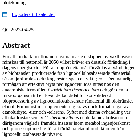
bioteknologi
Exportera till kalender
QC 2023-04-25
Abstract
För att mildra klimatförändringarna måste utsläppen av växthusgaser
minskas till nettonoll år 2050 vilket kräver en drastisk förändring i
dagens energisektor. För att uppnå detta mål förväntas användningen
av biobränslen producerade från lignocellulosabaserade råmaterial,
såsom jordbruks- och skogsrester, spela en viktig roll. Den naturliga
förmågan att effektivt bryta ned lignocellulosa hittas hos den
anaerobiska termofilen
Clostridium thermocellum
och gör denna
mikroorganism till en lovande kandidat för konsoliderad
bioprocessering av lignocellulosabaserade råmaterial till biobränslet
etanol. För industriell implementering krävs dock förbättringar av
etanolutbyte, -titer och -tolerans. Syftet med denna avhandling var
att öka förståelsen av
C. thermocellums
centrala metabolism och
därigenom vägleda framtida insatser inom metabol ingenjörskonst
och processoptimering för att förbättra etanolproduktionen från
lignocellulosabaserade råvaror.