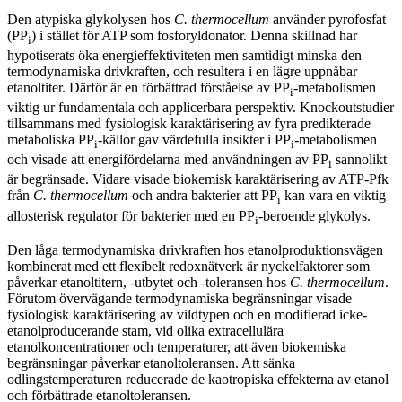
Den atypiska glykolysen hos
C. thermocellum
använder pyrofosfat
(PP
) i stället för ATP som fosforyldonator. Denna skillnad har
i
hypotiserats öka energieffektiviteten men samtidigt minska den
termodynamiska drivkraften, och resultera i en lägre uppnåbar
etanoltiter. Därför är en förbättrad förståelse av PP
-metabolismen
i
viktig ur fundamentala och applicerbara perspektiv. Knockoutstudier
tillsammans med fysiologisk karaktärisering av fyra predikterade
metaboliska PP
-källor gav värdefulla insikter i PP
-metabolismen
i
i
och visade att energifördelarna med användningen av PP
sannolikt
i
är begränsade. Vidare visade biokemisk karaktärisering av ATP-Pfk
från
C. thermocellum
och andra bakterier att PP
kan vara en viktig
i
allosterisk regulator för bakterier med en PP
-beroende glykolys.
i
Den låga termodynamiska drivkraften hos etanolproduktionsvägen
kombinerat med ett flexibelt redoxnätverk är nyckelfaktorer som
påverkar etanoltitern, -utbytet och -toleransen hos
C. thermocellum
.
Förutom övervägande termodynamiska begränsningar visade
fysiologisk karaktärisering av vildtypen och en modifierad icke-
etanolproducerande stam, vid olika extracellulära
etanolkoncentrationer och temperaturer, att även biokemiska
begränsningar påverkar etanoltoleransen. Att sänka
odlingstemperaturen reducerade de kaotropiska effekterna av etanol
och förbättrade etanoltoleransen.