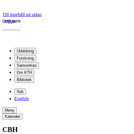
Till innehåll på sidan
Logga in
kth.se
Utbildning
Forskning
Samverkan
Om KTH
Bibliotek
Sök
English
Meny
Kalender
CBH