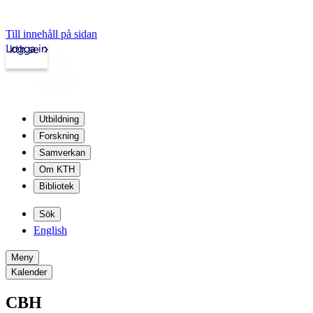
Till innehåll på sidan
Logga in
kth.se
Utbildning
Forskning
Samverkan
Om KTH
Bibliotek
Sök
English
Meny
Kalender
CBH