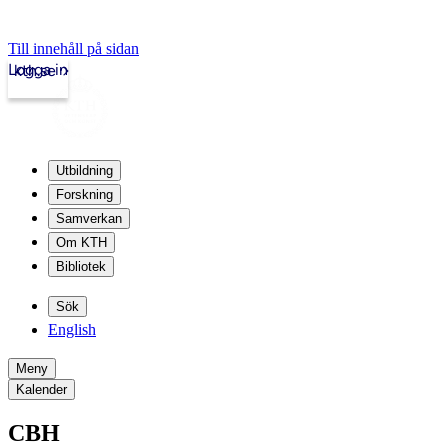
Till innehåll på sidan
Logga in
kth.se
Utbildning
Forskning
Samverkan
Om KTH
Bibliotek
Sök
English
Meny
Kalender
CBH