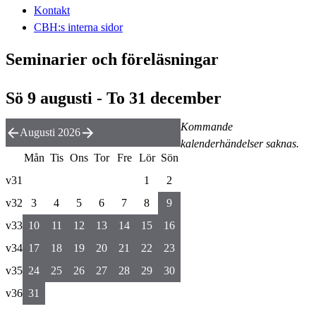
Kontakt
CBH:s interna sidor
Seminarier och föreläsningar
Sö 9 augusti - To 31 december
Kommande
Augusti 2026
kalenderhändelser saknas.
Mån
Tis
Ons
Tor
Fre
Lör
Sön
v31
1
2
v32
3
4
5
6
7
8
9
v33
10
11
12
13
14
15
16
v34
17
18
19
20
21
22
23
v35
24
25
26
27
28
29
30
v36
31