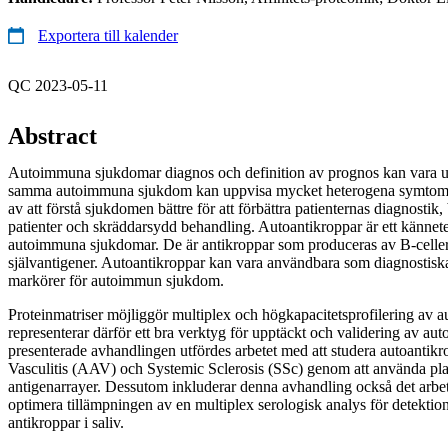
Exportera till kalender
QC 2023-05-11
Abstract
Autoimmuna sjukdomar diagnos och definition av prognos kan vara 
samma autoimmuna sjukdom kan uppvisa mycket heterogena symtom. D
av att förstå sjukdomen bättre för att förbättra patienternas diagnostik, 
patienter och skräddarsydd behandling. Autoantikroppar är ett känne
autoimmuna sjukdomar. De är antikroppar som produceras av B-celler 
självantigener. Autoantikroppar kan vara användbara som diagnostisk
markörer för autoimmun sjukdom.
Proteinmatriser möjliggör multiplex och högkapacitetsprofilering av a
representerar därför ett bra verktyg för upptäckt och validering av au
presenterade avhandlingen utfördes arbetet med att studera autoanti
Vasculitis (AAV) och Systemic Sclerosis (SSc) genom att använda pl
antigenarrayer. Dessutom inkluderar denna avhandling också det arbete
optimera tillämpningen av en multiplex serologisk analys för detekt
antikroppar i saliv.