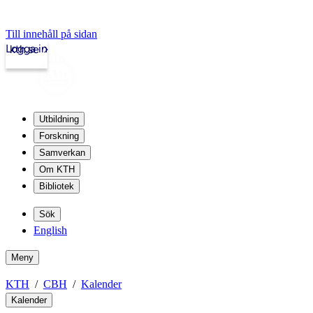
Till innehåll på sidan
Logga in
kth.se
Utbildning
Forskning
Samverkan
Om KTH
Bibliotek
Sök
English
Meny
KTH
CBH
Kalender
Kalender