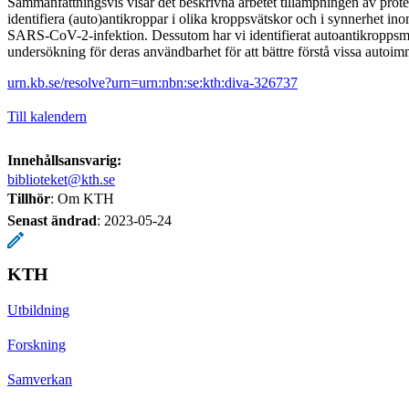
Sammanfattningsvis visar det beskrivna arbetet tillämpningen av protei
identifiera (auto)antikroppar i olika kroppsvätskor och i synnerhet i
SARS-CoV-2-infektion. Dessutom har vi identifierat autoantikroppsmå
undersökning för deras användbarhet för att bättre förstå vissa autoim
urn.kb.se/resolve?urn=urn:nbn:se:kth:diva-326737
Till kalendern
Innehållsansvarig:
biblioteket@kth.se
Tillhör
: Om KTH
Senast ändrad
:
2023-05-24
KTH
Utbildning
Forskning
Samverkan