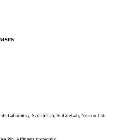
eases
 Life Laboratory, SciLifeLab, SciLifeLab, Nilsson Lab
isa Pin, Affinitets-proteomik