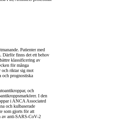
utmanande. Patienter med
ärför finns det ett behov
bättre klassificering av
tecken för många
och riktar sig mot
a och prognostiska
utoantikroppar, och
toantikroppsmarkörer. I den
kroppar i ANCA Associated
ana och kulbaserade
 som gjorts för att
ion av anti-SARS-CoV-2