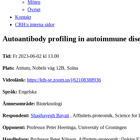
Möten
Övrigt
Kontakt
CBH:s interna sidor
Autoantibody profiling in autoimmune dis
Tid:
Fr 2023-06-02 kl 13.00
Plats:
Atrium, Nobels väg 12B, Solna
Videolänk:
https://kth-se.zoom.us/j/62108388936
Språk:
Engelska
Ämnesområde:
Bioteknologi
Respondent:
Shaghayegh Bayati
, Affinitets-proteomik, Science for
Opponent:
Professor Peter Heeringa, University of Groningen
Handledare:
Professor Peter Nilsson, Affinitets-proteomik; Doktor El