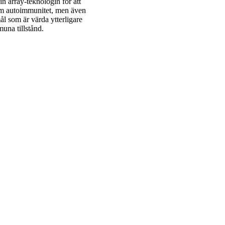
n array-teknologin för att
nom autoimmunitet, men även
l som är värda ytterligare
muna tillstånd.