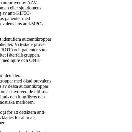
 i serumprover av AAV-
domen eller sjukdomens
ing av anti-KIF5C-
os patienter med
revalens hos anti-MPO-
t identifiera autoantikroppar
tienter. Vi testade prover
(LTROT) och patienter som
tet i återfallsgruppen.
ter med njure och ÖNH-
att detektera
tikroppar med ökad prevalens
a av dessa autoantikroppar
om är involverade i fibros.
 hud- och lungfibros och
gnostiska markören.
gi för att detektera anti-
klades för att mäta
er.