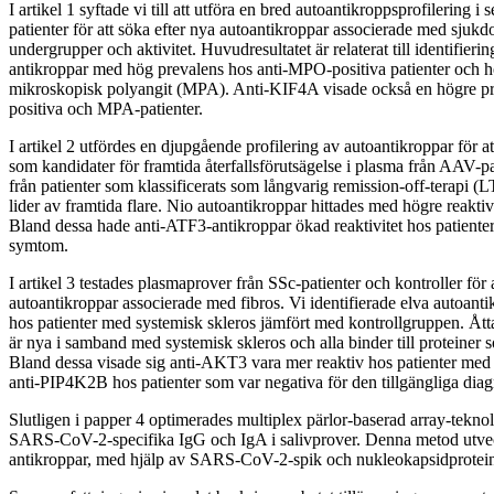
I artikel 1 syftade vi till att utföra en bred autoantikroppsprofilering
patienter för att söka efter nya autoantikroppar associerade med sjuk
undergrupper och aktivitet. Huvudresultatet är relaterat till identifier
antikroppar med hög prevalens hos anti-MPO-positiva patienter och h
mikroskopisk polyangit (MPA). Anti-KIF4A visade också en högre p
positiva och MPA-patienter.
I artikel 2 utfördes en djupgående profilering av autoantikroppar för at
som kandidater för framtida återfallsförutsägelse i plasma från AAV-pa
från patienter som klassificerats som långvarig remission-off-terapi 
lider av framtida flare. Nio autoantikroppar hittades med högre reaktivi
Bland dessa hade anti-ATF3-antikroppar ökad reaktivitet hos patien
symtom.
I artikel 3 testades plasmaprover från SSc-patienter och kontroller för 
autoantikroppar associerade med fibros. Vi identifierade elva autoan
hos patienter med systemisk skleros jämfört med kontrollgruppen. Ått
är nya i samband med systemisk skleros och alla binder till proteiner s
Bland dessa visade sig anti-AKT3 vara mer reaktiv hos patienter med
anti-PIP4K2B hos patienter som var negativa för den tillgängliga dia
Slutligen i papper 4 optimerades multiplex pärlor-baserad array-teknolo
SARS-CoV-2-specifika IgG och IgA i salivprover. Denna metod utvec
antikroppar, med hjälp av SARS-CoV-2-spik och nukleokapsidprotein