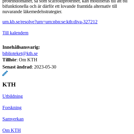
proteindomäner, så som scaffoldproteiner, kan modifieras till att bli
bifunktionella och är därför ett lovande framtida alternativ till
nuvarande läkemedelsstrategier.
urn.kb.se/resolve?urn=urn:nbn:se:kth:diva-327212
Till kalendern
Innehållsansvarig:
biblioteket@kth.se
Tillhör
: Om KTH
Senast ändrad
:
2023-05-30
KTH
Utbildning
Forskning
Samverkan
Om KTH