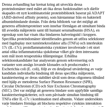
Denna avhandling har kretsat kring att utveckla dessa
proteindomäner med målet att öka deras funktionalitet och därför
skapades ett nytt kombinatoriskt proteinbibliotek baserat på ADAPT
(ABD-derived affinity protein), som härstammar från en bakteriell
albuminbindande domän. Från detta bibliotek var det möjligt att
generera affinitetsproteiner som innehar förmågan att simultant binda
till avsedda målprotein samt till humant serumalbumin (HSA), en
egenskap som har visats öka bindarens halveringstid i kroppen.
Specifika proteindomäner identifierades genom att utföra selektioner
med fagdisplay mot tumörnekrosfaktor alfa (TNFa) och interleukin
17c (IL-17c); proinflammatoriska cytokiner involverade i ett stort
antal olika inflammatoriska sjukdomar vilket gör dem intressanta
som mål inom terapeutiska tillämpningar. Erhållna
selektionskandidater har analyserats genom sekvensering och
varianter som ansågs lovande klonades och producerades i
Escherichia coli (E. coli), följt av en detaljerad utvärdering av varje
kandidats individuella bindning till deras specifika målprotein,
karakterisering av deras stabilitet såväl som deras oligomera tillstånd
med hjälp av metoderna Surface Plasmon Resonance (SPR),
Circular Dichroism (CD) och Size Exclusion Chromatography
(SEC). Det var möjligt att generera bindare som uppfyllde samtliga
karakteriseringskriterier, och som påvisade simultan bindning till
TNFa eller IL-17c i kombination med albumin. Vidare undersöktes
varje bindares förmåga att blockera respektive cytokins interaktion