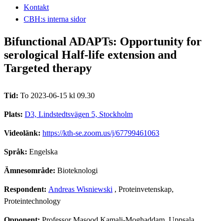
Kontakt
CBH:s interna sidor
Bifunctional ADAPTs: Opportunity for
serological Half-life extension and
Targeted therapy
Tid:
To 2023-06-15 kl 09.30
Plats:
D3, Lindstedtsvägen 5, Stockholm
Videolänk:
https://kth-se.zoom.us/j/67799461063
Språk:
Engelska
Ämnesområde:
Bioteknologi
Respondent:
Andreas Wisniewski
, Proteinvetenskap,
Proteintechnology
Opponent:
Professor Masood Kamali-Moghaddam, Uppsala