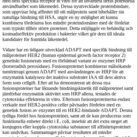
med dess specifika receptor in vitro för att utvärdera deras potentiella
användbarhet som läkemedel. Dessa nyutvecklade proteinbindare,
som uppvisar hög affinitet till sitt målprotein samt bibehåller sin
naturliga bindning till HSA, utgör en ny möjlighet att kunna
kombinera fördelarna hos mindre proteindomäner med de fördelar
som typiskt tillhör större proteiner. Detta möjliggör en behändig och
kostnadseffektiv produktion i bakterier vilket gör dem till ideala
kandidater för framtida läkemedel.
Vidare har en tidigare utvecklad ADAPT med specifik bindning till
målproteinet HER2 (human epidermal growth factor receptor 2)
genetiskt fusionerats med en förbättrad variant av enzymet HRP
(horseradish peroxidase). Fusionsproteinet kombinerar målsökande
tumörterapi genom ADAPT med användningen av HRP för att
enzymatisk katalysera det inaktiva substratet IAA till dess aktiva
form som cellgift. Efter att ha demonstrerat att dessa nya
fusionsproteiner har liknande bindningskinetik till målproteinet samt
jämförbar enzymatisk aktivitet som HRP allena, testades de
cytotoxiska effekterna in vitro. Eftersom fusionsproteinerna endast
verkade mot HER2-positiva celler påvisades fördelen med en
genetisk fusion av enzymet till en HER2-bindande ADAPT. Denna
tydliga fördel hos fusionsproteiner, samt att de kan produceras som
funktionella enheter direkt i E. coli, innebär att det extra steget att
konjugera eller koppla cytotoxiska substanser till affinitetsproteinet
kan undvikas. Sammantaget påvisar resultaten att mindre