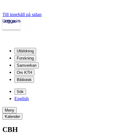
Till innehåll på sidan
Logga in
kth.se
Utbildning
Forskning
Samverkan
Om KTH
Bibliotek
Sök
English
Meny
Kalender
CBH