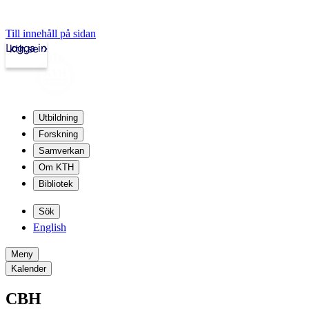
Till innehåll på sidan
Logga in
kth.se
Utbildning
Forskning
Samverkan
Om KTH
Bibliotek
Sök
English
Meny
Kalender
CBH