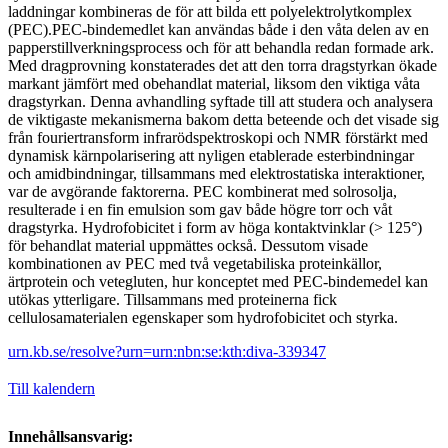
laddningar kombineras de för att bilda ett polyelektrolytkomplex
(PEC).PEC-bindemedlet kan användas både i den våta delen av en
papperstillverkningsprocess och för att behandla redan formade ark.
Med dragprovning konstaterades det att den torra dragstyrkan ökade
markant jämfört med obehandlat material, liksom den viktiga våta
dragstyrkan. Denna avhandling syftade till att studera och analysera
de viktigaste mekanismerna bakom detta beteende och det visade sig
från fouriertransform infrarödspektroskopi och NMR förstärkt med
dynamisk kärnpolarisering att nyligen etablerade esterbindningar
och amidbindningar, tillsammans med elektrostatiska interaktioner,
var de avgörande faktorerna. PEC kombinerat med solrosolja,
resulterade i en fin emulsion som gav både högre torr och våt
dragstyrka. Hydrofobicitet i form av höga kontaktvinklar (> 125°)
för behandlat material uppmättes också. Dessutom visade
kombinationen av PEC med två vegetabiliska proteinkällor,
ärtprotein och vetegluten, hur konceptet med PEC-bindemedel kan
utökas ytterligare. Tillsammans med proteinerna fick
cellulosamaterialen egenskaper som hydrofobicitet och styrka.
urn.kb.se/resolve?urn=urn:nbn:se:kth:diva-339347
Till kalendern
Innehållsansvarig: