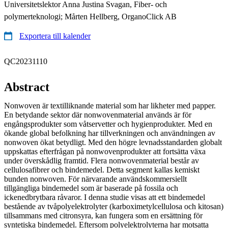
Universitetslektor Anna Justina Svagan, Fiber- och
polymerteknologi; Mårten Hellberg, OrganoClick AB
Exportera till kalender
QC20231110
Abstract
Nonwoven är textilliknande material som har likheter med papper.
En betydande sektor där nonwovenmaterial används är för
engångsprodukter som våtservetter och hygienprodukter. Med en
ökande global befolkning har tillverkningen och användningen av
nonwoven ökat betydligt. Med den högre levnadsstandarden globalt
uppskattas efterfrågan på nonwovenprodukter att fortsätta växa
under överskådlig framtid. Flera nonwovenmaterial består av
cellulosafibrer och bindemedel. Detta segment kallas kemiskt
bunden nonwoven. För närvarande användskommersiellt
tillgängliga bindemedel som är baserade på fossila och
ickenedbrytbara råvaror. I denna studie visas att ett bindemedel
bestående av tvåpolyelektrolyter (karboximetylcellulosa och kitosan)
tillsammans med citronsyra, kan fungera som en ersättning för
syntetiska bindemedel. Eftersom polyelektrolyterna har motsatta