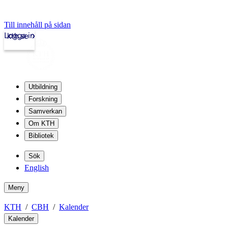
Till innehåll på sidan
Logga in
kth.se
Utbildning
Forskning
Samverkan
Om KTH
Bibliotek
Sök
English
Meny
KTH
CBH
Kalender
Kalender