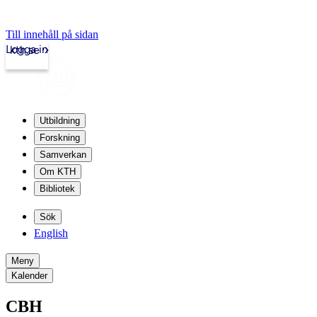
Till innehåll på sidan
Logga in
kth.se
Utbildning
Forskning
Samverkan
Om KTH
Bibliotek
Sök
English
Meny
Kalender
CBH