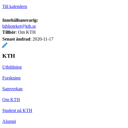
Till kalendern
Innehållsansvarig:
biblioteket@kth.se
Tillhör
: Om KTH
Senast ändrad
:
2020-11-17
KTH
Utbildning
Forskning
Samverkan
Om KTH
Student på KTH
Alumni