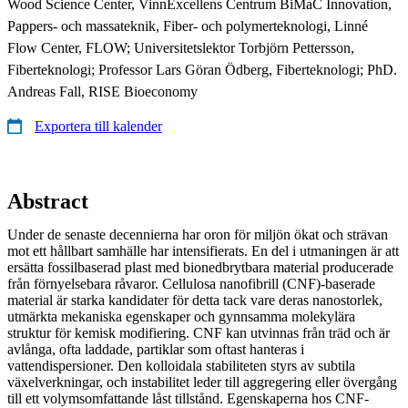
Wood Science Center, VinnExcellens Centrum BiMaC Innovation,
Pappers- och massateknik, Fiber- och polymerteknologi, Linné
Flow Center, FLOW; Universitetslektor Torbjörn Pettersson,
Fiberteknologi; Professor Lars Göran Ödberg, Fiberteknologi; PhD.
Andreas Fall, RISE Bioeconomy
Exportera till kalender
Abstract
Under de senaste decennierna har oron för miljön ökat och strävan
mot ett hållbart samhälle har intensifierats. En del i utmaningen är att
ersätta fossilbaserad plast med bionedbrytbara material producerade
från förnyelsebara råvaror. Cellulosa nanofibrill (CNF)-baserade
material är starka kandidater för detta tack vare deras nanostorlek,
utmärkta mekaniska egenskaper och gynnsamma molekylära
struktur för kemisk modifiering. CNF kan utvinnas från träd och är
avlånga, ofta laddade, partiklar som oftast hanteras i
vattendispersioner. Den kolloidala stabiliteten styrs av subtila
växelverkningar, och instabilitet leder till aggregering eller övergång
till ett volymsomfattande låst tillstånd. Egenskaperna hos CNF-