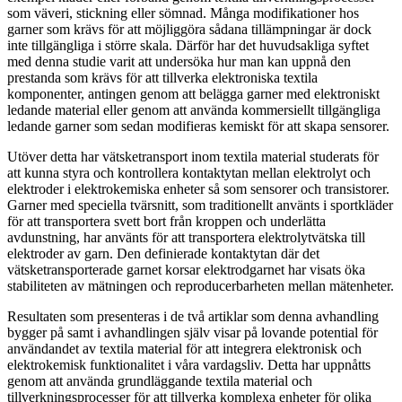
som väveri, stickning eller sömnad. Många modifikationer hos
garner som krävs för att möjliggöra sådana tillämpningar är dock
inte tillgängliga i större skala. Därför har det huvudsakliga syftet
med denna studie varit att undersöka hur man kan uppnå den
prestanda som krävs för att tillverka elektroniska textila
komponenter, antingen genom att belägga garner med elektroniskt
ledande material eller genom att använda kommersiellt tillgängliga
ledande garner som sedan modifieras kemiskt för att skapa sensorer.
Utöver detta har vätsketransport inom textila material studerats för
att kunna styra och kontrollera kontaktytan mellan elektrolyt och
elektroder i elektrokemiska enheter så som sensorer och transistorer.
Garner med speciella tvärsnitt, som traditionellt använts i sportkläder
för att transportera svett bort från kroppen och underlätta
avdunstning, har använts för att transportera elektrolytvätska till
elektroder av garn. Den definierade kontaktytan där det
vätsketransporterade garnet korsar elektrodgarnet har visats öka
stabiliteten av mätningen och reproducerbarheten mellan mätenheter.
Resultaten som presenteras i de två artiklar som denna avhandling
bygger på samt i avhandlingen själv visar på lovande potential för
användandet av textila material för att integrera elektronisk och
elektrokemisk funktionalitet i våra vardagsliv. Detta har uppnåtts
genom att använda grundläggande textila material och
tillverkningsprocesser för att tillverka komplexa enheter för olika