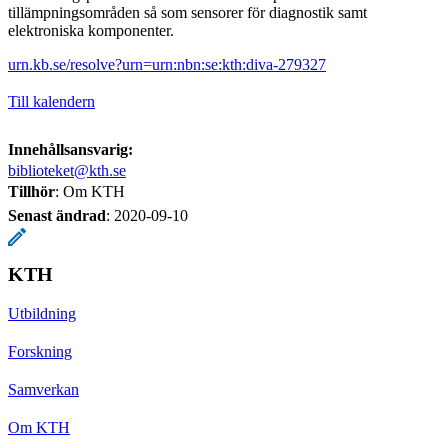
tillämpningsområden så som sensorer för diagnostik samt
elektroniska komponenter.
urn.kb.se/resolve?urn=urn:nbn:se:kth:diva-279327
Till kalendern
Innehållsansvarig:
biblioteket@kth.se
Tillhör
: Om KTH
Senast ändrad
:
2020-09-10
KTH
Utbildning
Forskning
Samverkan
Om KTH