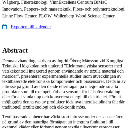
Wågberg, Fiberteknologi, VinnExcellens Centrum BiMaC
Innovation, Pappers- och massateknik, Fiber- och polymerteknologi,
Linné Flow Center, FLOW, Wallenberg Wood Science Center
Exportera till kalender
Abstract
Denna avhandling, skriven av Ingrid Öberg Månsson vid Kungliga
Tekniska Högskolan och titulerad ”Elektroanalytiska sensorer med
vätskekontroll integrerad genom användande av textila material och
metoder”, presenterar experimentella studier inom utvecklingen av
textilbaserade elektroniska komponenter och biosensorer. Detta är av
intresse på grund av den ökade efterfrågan på integrerade smarta
produkter som till exempel bärbara sensorer för hälsoövervakning
eller för att samla upp och konvertera energi till elektricitet. För att
möjliggöra denna typ av produkter föds nya interdisciplinära fält där
traditionell textilteknologi och elektronik möts.
Textilbaserade enheter har väckt stort intresse under de senaste åren
på grund av den naturliga förmågan att integrera funktion i till
exempel kläder eller förband genom textila tillverkningsprocesser