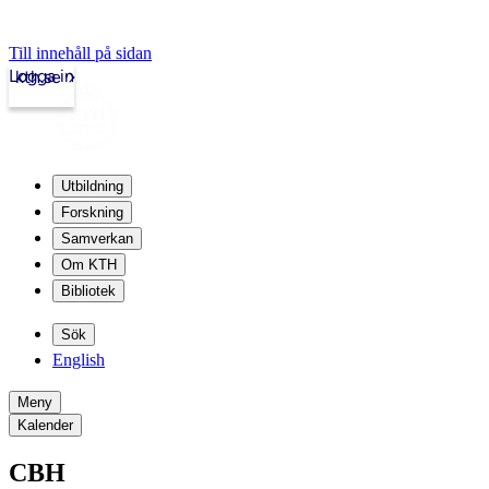
Till innehåll på sidan
Logga in
kth.se
Utbildning
Forskning
Samverkan
Om KTH
Bibliotek
Sök
English
Meny
Kalender
CBH