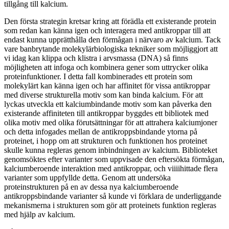
tillgång till kalcium.
Den första strategin kretsar kring att förädla ett existerande protein
som redan kan känna igen och interagera med antikroppar till att
endast kunna upprätthålla den förmågan i närvaro av kalcium. Tack
vare banbrytande molekylärbiologiska tekniker som möjliggjort att
vi idag kan klippa och klistra i arvsmassa (DNA) så finns
möjligheten att infoga och kombinera gener som uttrycker olika
proteinfunktioner. I detta fall kombinerades ett protein som
molekylärt kan känna igen och har affinitet för vissa antikroppar
med diverse strukturella motiv som kan binda kalcium. För att
lyckas utveckla ett kalciumbindande motiv som kan påverka den
existerande affiniteten till antikroppar byggdes ett bibliotek med
olika motiv med olika förutsättningar för att attrahera kalciumjoner
och detta infogades mellan de antikroppsbindande ytorna på
proteinet, i hopp om att strukturen och funktionen hos proteinet
skulle kunna regleras genom inbindningen av kalcium. Biblioteket
genomsöktes efter varianter som uppvisade den eftersökta förmågan,
kalciumberoende interaktion med antikroppar, och viiiihittade flera
varianter som uppfyllde detta. Genom att undersöka
proteinstrukturen på en av dessa nya kalciumberoende
antikroppsbindande varianter så kunde vi förklara de underliggande
mekanismerna i strukturen som gör att proteinets funktion regleras
med hjälp av kalcium.