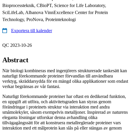
Bioprocessteknik, CBioPT, Science for Life Laboratory,
SciLifeLab, Albanova VinnExcellence Center for Protein
Technology, ProNova, Proteinteknologi
Exportera till kalender
QC 2023-10-26
Abstract
När biologi kombineras med ingenjörers strukturerade tankesätt kan
naturligt förekommande proteiner förvandlas till användbara
verktyg, skräddarsydda för en mängd olika applikationer som endast
verkar begränsas av vår fantasi.
Naturligt förekommande proteiner har oftast en dedikerad funktion,
en uppgift att utföra, och aktivitetsgraden kan styras genom
förändringar i proteinets struktur via interaktion med andra
småmolekyler, såsom exempelvis metalljoner. Inspirerad av naturens
eleganta lösningar utforskar denna avhandling olika
tillvägagångssätt för att konstruera metallreglerade proteiner vars
interaktion med ett målprotein kan slås på eller stängas av genom