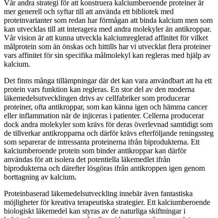
Vår andra strategi för att konstruera kalciumberoende proteiner är
mer generell och syftar till att använda ett bibliotek med
proteinvarianter som redan har förmågan att binda kalcium men som
kan utvecklas till att interagera med andra molekyler än antikroppar.
Vår vision är att kunna utveckla kalciumreglerad affinitet för vilket
målprotein som än önskas och hittills har vi utvecklat flera proteiner
vars affinitet för sin specifika målmolekyl kan regleras med hjälp av
kalcium.
Det finns många tillämpningar där det kan vara användbart att ha ett
protein vars funktion kan regleras. En stor del av den moderna
läkemedelsutvecklingen drivs av cellfabriker som producerar
proteiner, ofta antikroppar, som kan känna igen och hämma cancer
eller inflammation när de injiceras i patienter. Cellerna producerar
dock andra molekyler som krävs för deras överlevnad samtidigt som
de tillverkar antikropparna och därför krävs efterföljande reningssteg
som separerar de intressanta proteinerna ifrån biprodukterna. Ett
kalciumberoende protein som binder antikroppar kan därför
användas för att isolera det potentiella läkemedlet ifrån
biprodukterna och därefter lösgöras ifrån antikroppen igen genom
borttagning av kalcium.
Proteinbaserad läkemedelsutveckling innebär även fantastiska
möjligheter för kreativa terapeutiska strategier. Ett kalciumberoende
biologiskt läkemedel kan styras av de naturliga skiftningar i