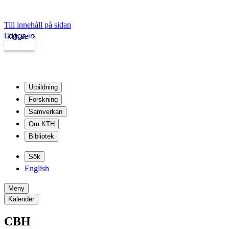
Till innehåll på sidan
Logga in
kth.se
Utbildning
Forskning
Samverkan
Om KTH
Bibliotek
Sök
English
Meny
Kalender
CBH