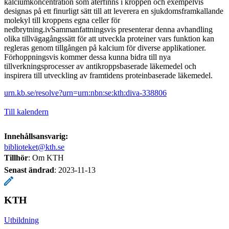
kalciumkoncentration som återfinns i kroppen och exempelvis
designas på ett finurligt sätt till att leverera en sjukdomsframkallande
molekyl till kroppens egna celler för
nedbrytning.ivSammanfattningsvis presenterar denna avhandling
olika tillvägagångssätt för att utveckla proteiner vars funktion kan
regleras genom tillgången på kalcium för diverse applikationer.
Förhoppningsvis kommer dessa kunna bidra till nya
tillverkningsprocesser av antikroppsbaserade läkemedel och
inspirera till utveckling av framtidens proteinbaserade läkemedel.
urn.kb.se/resolve?urn=urn:nbn:se:kth:diva-338806
Till kalendern
Innehållsansvarig:
biblioteket@kth.se
Tillhör
: Om KTH
Senast ändrad
:
2023-11-13
KTH
Utbildning