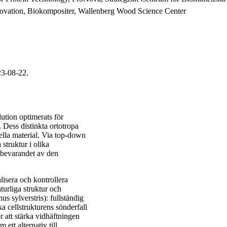
ovation, Biokompositer, Wallenberg Wood Science Center
23-08-22.
ution optimerats för
 Dess distinkta ortotropa
ella material. Via top-down
struktur i olika
r bevarandet av den
isera och kontrollera
aturliga struktur och
s sylverstris): fullständig
ka cellstrukturens sönderfall
ör att stärka vidhäftningen
ett alternativ till