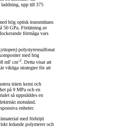
 laddning, upp till 375
 med hög optisk transmittans
å 50 GPa. Förtätning av
blockerande förmåga vars
xytiopen) polystyrensulfonat
iokompositer med hög
-2
 38 mF cm
. Detta visar att
 viktiga strategier för att
ustera träets kemi och
sthet på 9 MPa och en
ialet så uppnåddes en
ektriskt motstånd.
sponsiva enheter.
trämaterial med förhöjd
triskt ledande polymerer och