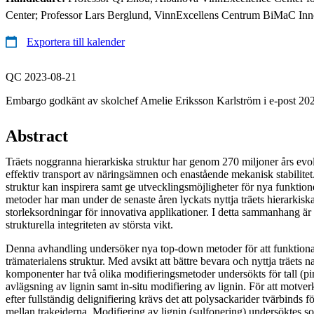
Center; Professor Lars Berglund, VinnExcellens Centrum BiMaC Inn
Exportera till kalender
QC 2023-08-21
Embargo godkänt av skolchef Amelie Eriksson Karlström i e-post 20
Abstract
Träets noggranna hierarkiska struktur har genom 270 miljoner års evol
effektiv transport av näringsämnen och enastående mekanisk stabilitet.
struktur kan inspirera samt ge utvecklingsmöjligheter för nya funktion
metoder har man under de senaste åren lyckats nyttja träets hierarkiska 
storleksordningar för innovativa applikationer. I detta sammanhang ä
strukturella integriteten av största vikt.
Denna avhandling undersöker nya top-down metoder för att funktional
trämaterialens struktur. Med avsikt att bättre bevara och nyttja träets n
komponenter har två olika modifieringsmetoder undersökts för tall (pinu
avlägsning av lignin samt in-situ modifiering av lignin. För att motver
efter fullständig delignifiering krävs det att polysackarider tvärbinds f
mellan trakeiderna. Modifiering av lignin (sulfonering) undersöktes som 