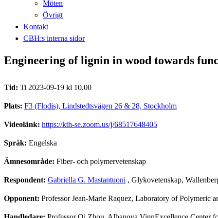
Möten
Övrigt
Kontakt
CBH:s interna sidor
Engineering of lignin in wood towards func
Tid:
Ti 2023-09-19 kl 10.00
Plats:
F3 (Flodis), Lindstedtsvägen 26 & 28, Stockholm
Videolänk:
https://kth-se.zoom.us/j/68517648405
Språk:
Engelska
Ämnesområde:
Fiber- och polymervetenskap
Respondent:
Gabriella G. Mastantuoni
, Glykovetenskap, Wallenber
Opponent:
Professor Jean-Marie Raquez, Laboratory of Polymeric 
Handledare:
Professor Qi Zhou, Albanova VinnExcellence Center f