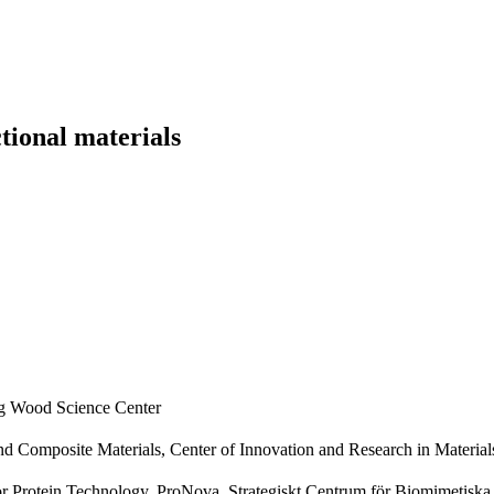
tional materials
g Wood Science Center
and Composite Materials, Center of Innovation and Research in Mate
or Protein Technology, ProNova, Strategiskt Centrum för Biomimetis