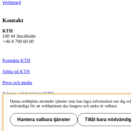
Webbmejl
Kontakt
KTH
100 44 Stockholm
+46 8 790 60 00
Kontakta KTH
Jobba på KTH
Press och media
Faktura och betalning KTH
Denna webbplats använder tjänster som kan lagra information om dig och
Om KTH:s webbplatser
nödvändiga för att webbplatsen ska fungera och andra är valbara.
Tillgänglighetsredogörelse
Hantera valbara tjänster
Tillåt bara nödvändig
Till sidans topp