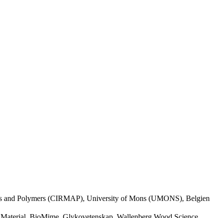
rials and Polymers (CIRMAP), University of Mons (UMONS), Belgien
ka Material, BioMime, Glykovetenskap, Wallenberg Wood Science