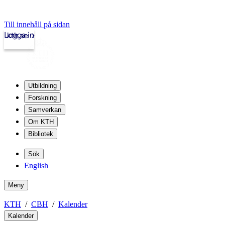
Till innehåll på sidan
Logga in
kth.se
Utbildning
Forskning
Samverkan
Om KTH
Bibliotek
Sök
English
Meny
KTH
CBH
Kalender
Kalender