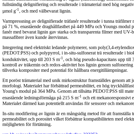
fullständig delignifiering och resulterade i trämaterial med hög negativ
-1
µmol g
, och med välbevarat lignin.
Varmpressning av delignifierade träfanér resulterade i tunna träfilmer
på 71 %, enastående draghållfasthet på 449 MPa och Youngs modul p
fanér med bevarat lignin gav starka och transparenta filmer med UV-
massafibrer även kunde återvinnas.
Integrering med elektriskt ledande polymerer, som poly(3,4-etylendio
(PEDOT:PSS) och polypyrrol, i in-situ-sulfonerat trä resulterade i b
-1
konduktivitet, upp till 203 S m
, och hög pseudo-kapacitans upp till
kontroll av träkemin och redox-aktivitet hos lignin genom sulfonering är
tillverka kompositer med potential för hållbara energitillämpningar.
Ett poröst trämaterial med unik mirkostruktur framställdes genom att j
morfologi. Materialet har förbättrad permeabilitet, en hög tryckhållfa
Young's modul på 364 MPa. Genom att tillsätta PEDOT:PSS till mater
-1
enastående ledningsförmåga på 215 S m
och ett mekanoresponsivt el
Materialet därmed kan potentiellt användas för sensorer och mekanore
In-situ modifiering av lignin är en mångsidig metod för att framställa 
permeabilitet och porositet vilket förbättrar kompatibiliteten med elek
möjligheten för förtätning.