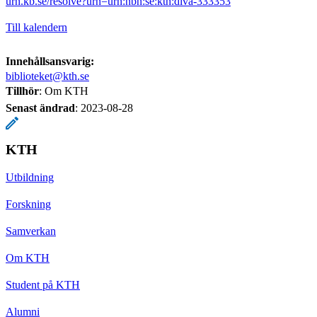
urn.kb.se/resolve?urn=urn:nbn:se:kth:diva-333353
Till kalendern
Innehållsansvarig:
biblioteket@kth.se
Tillhör
: Om KTH
Senast ändrad
:
2023-08-28
KTH
Utbildning
Forskning
Samverkan
Om KTH
Student på KTH
Alumni