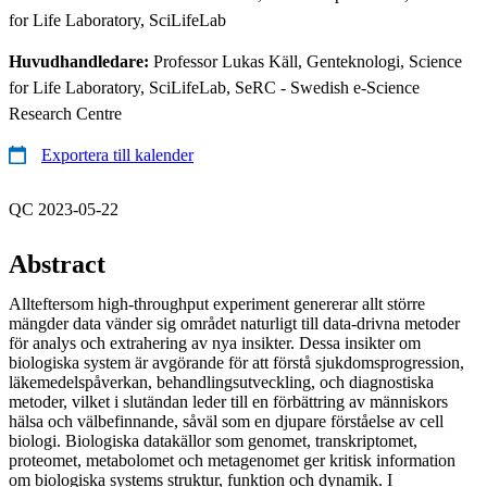
for Life Laboratory, SciLifeLab
Huvudhandledare:
Professor Lukas Käll, Genteknologi, Science
for Life Laboratory, SciLifeLab, SeRC - Swedish e-Science
Research Centre
Exportera till kalender
QC 2023-05-22
Abstract
Allteftersom high-throughput experiment genererar allt större
mängder data vänder sig området naturligt till data-drivna metoder
för analys och extrahering av nya insikter. Dessa insikter om
biologiska system är avgörande för att förstå sjukdomsprogression,
läkemedelspåverkan, behandlingsutveckling, och diagnostiska
metoder, vilket i slutändan leder till en förbättring av människors
hälsa och välbefinnande, såväl som en djupare förståelse av cell
biologi. Biologiska datakällor som genomet, transkriptomet,
proteomet, metabolomet och metagenomet ger kritisk information
om biologiska systems struktur, funktion och dynamik. I