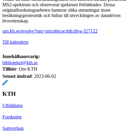
MS2-spektrum och observerat spektrum förbättrades. Dessa
originalforskningsarbeten hanterar olika utmaningar inom
beräkningsproteomik och bidrar till utvecklingen av datadriven
livsvetenskap.
urn.kb.se/resolve?urn=urn:nbn:se:kth:diva-327122
Till kalendern
Innehållsansvarig:
biblioteket@kth.se
Tillhör
: Om KTH
Senast ändrad
:
2023-06-02
KTH
Utbildning
Forskning
Samverkan