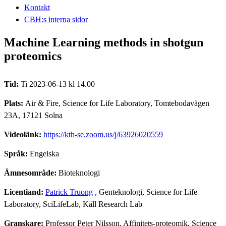
Kontakt
CBH:s interna sidor
Machine Learning methods in shotgun
proteomics
Tid:
Ti 2023-06-13 kl 14.00
Plats:
Air & Fire, Science for Life Laboratory, Tomtebodavägen
23A, 17121 Solna
Videolänk:
https://kth-se.zoom.us/j/63926020559
Språk:
Engelska
Ämnesområde:
Bioteknologi
Licentiand:
Patrick Truong
, Genteknologi, Science for Life
Laboratory, SciLifeLab, Käll Research Lab
Granskare:
Professor Peter Nilsson, Affinitets-proteomik, Science