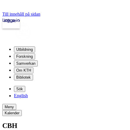
Till innehåll på sidan
Logga in
kth.se
Utbildning
Forskning
Samverkan
Om KTH
Bibliotek
Sök
English
Meny
Kalender
CBH