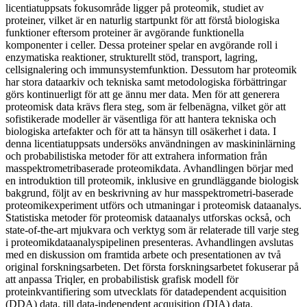
licentiatuppsats fokusområde ligger på proteomik, studiet av
proteiner, vilket är en naturlig startpunkt för att förstå biologiska
funktioner eftersom proteiner är avgörande funktionella
komponenter i celler. Dessa proteiner spelar en avgörande roll i
enzymatiska reaktioner, strukturellt stöd, transport, lagring,
cellsignalering och immunsystemfunktion. Dessutom har proteomik
har stora dataarkiv och tekniska samt metodologiska förbättringar
görs kontinuerligt för att ge ännu mer data. Men för att generera
proteomisk data krävs flera steg, som är felbenägna, vilket gör att
sofistikerade modeller är väsentliga för att hantera tekniska och
biologiska artefakter och för att ta hänsyn till osäkerhet i data. I
denna licentiatuppsats undersöks användningen av maskininlärning
och probabilistiska metoder för att extrahera information från
masspektrometribaserade proteomikdata. Avhandlingen börjar med
en introduktion till proteomik, inklusive en grundläggande biologisk
bakgrund, följt av en beskrivning av hur masspektrometri-baserade
proteomikexperiment utförs och utmaningar i proteomisk dataanalys.
Statistiska metoder för proteomisk dataanalys utforskas också, och
state-of-the-art mjukvara och verktyg som är relaterade till varje steg
i proteomikdataanalyspipelinen presenteras. Avhandlingen avslutas
med en diskussion om framtida arbete och presentationen av två
original forskningsarbeten. Det första forskningsarbetet fokuserar på
att anpassa Triqler, en probabilistisk grafisk modell för
proteinkvantifiering som utvecklats för datadependent acquisition
(DDA) data, till data-independent acquisition (DIA) data.