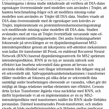
Utmaningarna i denna studie inkluderade att verifiera att DIA-datas
egenskaper överensstämde med modellen som användes i Triqler, att
hantera benchmarking-frågor och att modifiera missing-value
modellen som användes av Triqler till DIA-data. Studien visade att
DIA-data överensstämde med de egenskaper som krävdes av
Triqler, implementerade en proteininferensharmoniseringsstrategi
och modifierade missing-value modellen till DIA-data. Studien
avslutades med att visa att Triqler överträffade nuvarande state-of-
the-art proteinkvantifieringsmetoder. Det andra forskningsarbetet
fokuserade på utvecklingen av en djupinlärningsbaserad MS2-
intensitetsprediktor genom att inkorporera self-attention mekanismen
som kallas för transformer till Prosit, en etablerad Recurrent Neural
Network (RNN) baserad djupinlärningsramverk för MS2 spektrum
intensitetsprediktion. RNN är en typ av neurala nätverk som
effektivt kan bearbeta sekventiell data genom att bevara och
använda dolda tillstånd som fångar information från tidigare steg på
ett sekventiellt sätt. Självuppmärksamhetsmekanismen i transformer
tillåter modellen att fokusera på olika delar av sekventiellt data
samtidigt under bearbetningen oberoende av varandra, vilket gör det
möjligt att fånga relationer mellan elementen mer effektivt. Genom
detta lyckas Transformer åtgärda vissa nackdelar med RNN, och
därför hypotiserade vi att en implementation av en ny MS2-
intensitetprediktor med transformers istället för RNN skulle förbättra
prestandan. Därmed konstruerades Prosit-transformer, och studien
visade att både modellträningstiden och likheten mellan predicerat