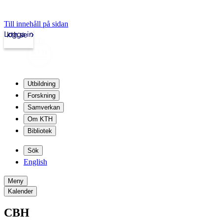
Till innehåll på sidan
Logga in
kth.se
Utbildning
Forskning
Samverkan
Om KTH
Bibliotek
Sök
English
Meny
Kalender
CBH