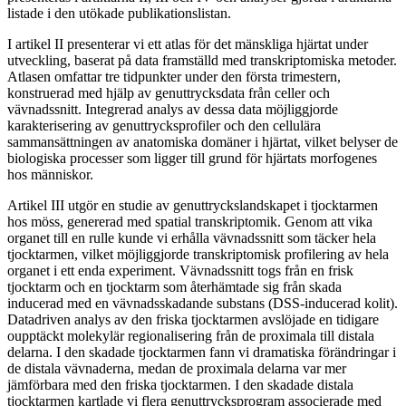
listade i den utökade publikationslistan.
I artikel II presenterar vi ett atlas för det mänskliga hjärtat under
utveckling, baserat på data framställd med transkriptomiska metoder.
Atlasen omfattar tre tidpunkter under den första trimestern,
konstruerad med hjälp av genuttrycksdata från celler och
vävnadssnitt. Integrerad analys av dessa data möjliggjorde
karakterisering av genuttrycksprofiler och den cellulära
sammansättningen av anatomiska domäner i hjärtat, vilket belyser de
biologiska processer som ligger till grund för hjärtats morfogenes
hos människor.
Artikel III utgör en studie av genuttryckslandskapet i tjocktarmen
hos möss, genererad med spatial transkriptomik. Genom att vika
organet till en rulle kunde vi erhålla vävnadssnitt som täcker hela
tjocktarmen, vilket möjliggjorde transkriptomisk profilering av hela
organet i ett enda experiment. Vävnadssnitt togs från en frisk
tjocktarm och en tjocktarm som återhämtade sig från skada
inducerad med en vävnadsskadande substans (DSS-inducerad kolit).
Datadriven analys av den friska tjocktarmen avslöjade en tidigare
oupptäckt molekylär regionalisering från de proximala till distala
delarna. I den skadade tjocktarmen fann vi dramatiska förändringar i
de distala vävnaderna, medan de proximala delarna var mer
jämförbara med den friska tjocktarmen. I den skadade distala
tjocktarmen kartlade vi flera genuttrycksprogram associerade med