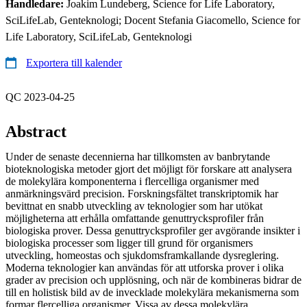
Handledare:
Joakim Lundeberg, Science for Life Laboratory,
SciLifeLab, Genteknologi; Docent Stefania Giacomello, Science for
Life Laboratory, SciLifeLab, Genteknologi
Exportera till kalender
QC 2023-04-25
Abstract
Under de senaste decennierna har tillkomsten av banbrytande
bioteknologiska metoder gjort det möjligt för forskare att analysera
de molekylära komponenterna i flercelliga organismer med
anmärkningsvärd precision. Forskningsfältet transkriptomik har
bevittnat en snabb utveckling av teknologier som har utökat
möjligheterna att erhålla omfattande genuttrycksprofiler från
biologiska prover. Dessa genuttrycksprofiler ger avgörande insikter i
biologiska processer som ligger till grund för organismers
utveckling, homeostas och sjukdomsframkallande dysreglering.
Moderna teknologier kan användas för att utforska prover i olika
grader av precision och upplösning, och när de kombineras bidrar de
till en holistisk bild av de invecklade molekylära mekanismerna som
formar flercelliga organismer. Vissa av dessa molekylära