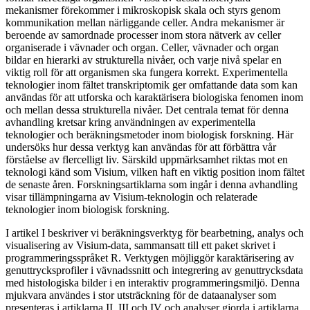
mekanismer förekommer i mikroskopisk skala och styrs genom
kommunikation mellan närliggande celler. Andra mekanismer är
beroende av samordnade processer inom stora nätverk av celler
organiserade i vävnader och organ. Celler, vävnader och organ
bildar en hierarki av strukturella nivåer, och varje nivå spelar en
viktig roll för att organismen ska fungera korrekt. Experimentella
teknologier inom fältet transkriptomik ger omfattande data som kan
användas för att utforska och karaktärisera biologiska fenomen inom
och mellan dessa strukturella nivåer. Det centrala temat för denna
avhandling kretsar kring användningen av experimentella
teknologier och beräkningsmetoder inom biologisk forskning. Här
undersöks hur dessa verktyg kan användas för att förbättra vår
förståelse av flercelligt liv. Särskild uppmärksamhet riktas mot en
teknologi känd som Visium, vilken haft en viktig position inom fältet
de senaste åren. Forskningsartiklarna som ingår i denna avhandling
visar tillämpningarna av Visium-teknologin och relaterade
teknologier inom biologisk forskning.
I artikel I beskriver vi beräkningsverktyg för bearbetning, analys och
visualisering av Visium-data, sammansatt till ett paket skrivet i
programmeringsspråket R. Verktygen möjliggör karaktärisering av
genuttrycksprofiler i vävnadssnitt och integrering av genuttrycksdata
med histologiska bilder i en interaktiv programmeringsmiljö. Denna
mjukvara användes i stor utsträckning för de dataanalyser som
presenteras i artiklarna II, III och IV och analyser gjorda i artiklarna