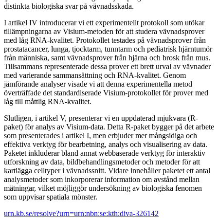
distinkta biologiska svar på vävnadsskada.
I artikel IV introducerar vi ett experimentellt protokoll som utökar
tillämpningarna av Visium-metoden för att studera vävnadsprover
med låg RNA-kvalitet. Protokollet testades på vävnadsprover från
prostatacancer, lunga, tjocktarm, tunntarm och pediatrisk hjärntumör
från människa, samt vävnadsprover från hjärna och brosk från mus.
Tillsammans representerade dessa prover ett brett urval av vävnader
med varierande sammansättning och RNA-kvalitet. Genom
jämförande analyser visade vi att denna experimentella metod
överträffade det standardiserade Visium-protokollet för prover med
låg till måttlig RNA-kvalitet.
Slutligen, i artikel V, presenterar vi en uppdaterad mjukvara (R-
paket) för analys av Visium-data. Detta R-paket bygger på det arbete
som presenterades i artikel I, men erbjuder mer mångsidiga och
effektiva verktyg för bearbetning, analys och visualisering av data.
Paketet inkluderar bland annat webbaserade verktyg för interaktiv
utforskning av data, bildbehandlingsmetoder och metoder för att
kartlägga celltyper i vävnadssnitt. Vidare innehåller paketet ett antal
analysmetoder som inkorporerar information om avstånd mellan
mätningar, vilket möjliggör undersökning av biologiska fenomen
som uppvisar spatiala mönster.
urn.kb.se/resolve?urn=urn:nbn:se:kth:diva-326142