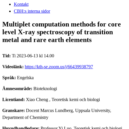
Kontakt
CBH:s interna sidor
Multiplet computation methods for core
level X-ray spectroscopy of transition
metal and rare earth elements
Tid:
Ti 2023-06-13 kl 14.00
Videolänk:
https://kth-se.zoom.us/j/66439938797
Språk:
Engelska
Ämnesområde:
Bioteknologi
Licentiand:
Xiao Cheng
, Teoretisk kemi och biologi
Granskare:
Docent Marcus Lundberg, Uppsala University,
Department of Chemistry
Huvudhandledare:
Professor Yi Luo, Teoretisk kemi och biologi