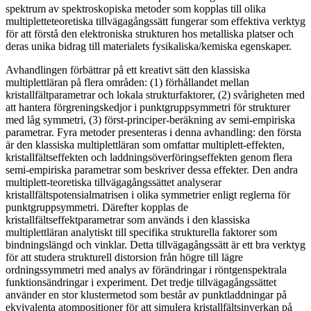
spektrum av spektroskopiska metoder som kopplas till olika
multipletteteoretiska tillvägagångssätt fungerar som effektiva verktyg
för att förstå den elektroniska strukturen hos metalliska platser och
deras unika bidrag till materialets fysikaliska/kemiska egenskaper.
Avhandlingen förbättrar på ett kreativt sätt den klassiska
multiplettläran på flera områden: (1) förhållandet mellan
kristallfältparametrar och lokala strukturfaktorer, (2) svårigheten med
att hantera förgreningskedjor i punktgruppsymmetri för strukturer
med låg symmetri, (3) först-principer-beräkning av semi-empiriska
parametrar. Fyra metoder presenteras i denna avhandling: den första
är den klassiska multiplettläran som omfattar multiplett-effekten,
kristallfältseffekten och laddningsöverföringseffekten genom flera
semi-empiriska parametrar som beskriver dessa effekter. Den andra
multiplett-teoretiska tillvägagångssättet analyserar
kristallfältspotensialmatrisen i olika symmetrier enligt reglerna för
punktgruppsymmetri. Därefter kopplas de
kristallfältseffektparametrar som används i den klassiska
multiplettläran analytiskt till specifika strukturella faktorer som
bindningslängd och vinklar. Detta tillvägagångssätt är ett bra verktyg
för att studera strukturell distorsion från högre till lägre
ordningssymmetri med analys av förändringar i röntgenspektrala
funktionsändringar i experiment. Det tredje tillvägagångssättet
använder en stor klustermetod som består av punktladdningar på
ekvivalenta atompositioner för att simulera kristallfältsinverkan på