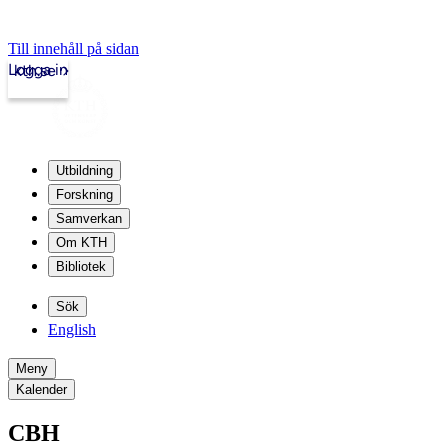
Till innehåll på sidan
Logga in
kth.se
Utbildning
Forskning
Samverkan
Om KTH
Bibliotek
Sök
English
Meny
Kalender
CBH