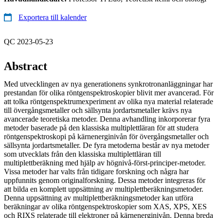
Exportera till kalender
QC 2023-05-23
Abstract
Med utvecklingen av nya generationens synkrotronanläggningar har
prestandan för olika röntgenspektroskopier blivit mer avancerad. För
att tolka röntgenspektrumexperiment av olika nya material relaterade
till övergångsmetaller och sällsynta jordartsmetaller krävs nya
avancerade teoretiska metoder. Denna avhandling inkorporerar fyra
metoder baserade på den klassiska multiplettläran för att studera
röntgenspektroskopi på kärnenerginivån för övergångsmetaller och
sällsynta jordartsmetaller. De fyra metoderna består av nya metoder
som utvecklats från den klassiska multiplettläran till
multiplettberäkning med hjälp av högnivå-först-principer-metoder.
Vissa metoder har valts från tidigare forskning och några har
uppfunnits genom originalforskning. Dessa metoder integreras för
att bilda en komplett uppsättning av multiplettberäkningsmetoder.
Denna uppsättning av multiplettberäkningsmetoder kan utföra
beräkningar av olika röntgenspektroskopier som XAS, XPS, XES
och RIXS relaterade till elektroner på kärnenerginivån. Denna breda