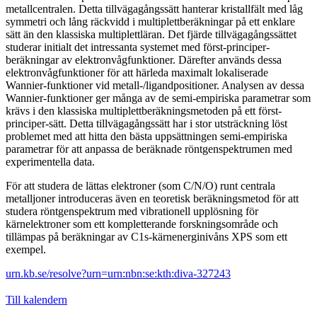
metallcentralen. Detta tillvägagångssätt hanterar kristallfält med låg
symmetri och lång räckvidd i multiplettberäkningar på ett enklare
sätt än den klassiska multiplettläran. Det fjärde tillvägagångssättet
studerar initialt det intressanta systemet med först-principer-
beräkningar av elektronvågfunktioner. Därefter används dessa
elektronvågfunktioner för att härleda maximalt lokaliserade
Wannier-funktioner vid metall-/ligandpositioner. Analysen av dessa
Wannier-funktioner ger många av de semi-empiriska parametrar som
krävs i den klassiska multiplettberäkningsmetoden på ett först-
principer-sätt. Detta tillvägagångssätt har i stor utsträckning löst
problemet med att hitta den bästa uppsättningen semi-empiriska
parametrar för att anpassa de beräknade röntgenspektrumen med
experimentella data.
För att studera de lättas elektroner (som C/N/O) runt centrala
metalljoner introduceras även en teoretisk beräkningsmetod för att
studera röntgenspektrum med vibrationell upplösning för
kärnelektroner som ett kompletterande forskningsområde och
tillämpas på beräkningar av C1s-kärnenerginivåns XPS som ett
exempel.
urn.kb.se/resolve?urn=urn:nbn:se:kth:diva-327243
Till kalendern