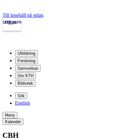
Till innehåll på sidan
Logga in
kth.se
Utbildning
Forskning
Samverkan
Om KTH
Bibliotek
Sök
English
Meny
Kalender
CBH