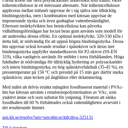
I detta arbete har flera polysackarider undersökts som trälim, varav
trähemicellulosor är ett intressant alternativ. När trähemicellulosor
appliceras mellan träfanér uppvisar de i sig själva inte tillräcklig
bindningsstyrka, men i kombination med kitosan uppvisar de
imponerande styrka och även godtagbar vattenbeständighet.
Eftersom molekylvikten hos hemicellulosa kan påverka
vidhäftningsförmågan har locust bean gum använts som modell för
att undersöka denna effekt. En optimal molekylvikt, 320-530 kDa i
detta fall, är nödvändig för att uppnå högsta bindningsstyrka. Dessa
lim uppvisar också lovande resultat i spånskivor och deras inre
bindningsstyrka uppfyller standardkraven för P2-skivor (SS-EN
319), vilka vanligtvis används för möbler i torra förhållanden. Höga
fukthalter är nödvändiga för tillräcklig hydrering av polysackarider
och intern bindningsstyrka; en hög spånskivefukthalt (35-45 %), en
presstemperatur på 150 °C och presstid på 15 min gav därför starka
spånskivor, utan tecken på ångblåsor eller delaminering.
Med målet att delvis ersätta mängden fossilbaserat material i PVAc-
lim har kitosan använts i emulsionspolymerisation av VAc, som
ytaktivt ämne och som substrat för ympning. Förutom att sänka
fossilhalten till 60 % förbättrades också vattentåligheten avsevärt i
det resulterande limmet.
urn.kb.se/resolve?urn=urn:nbn:se:kth:diva-325131
Till kalendern