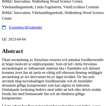
BiMaC Innovation, Wallenberg Wood Science Center,
Ytbehandlingsteknik; Linda Fogelström, VinnExcellens Centrum
BiMaC Innovation, Ytbehandlingsteknik, Wallenberg Wood Science
Center
Exportera till kalender
QC 2023-04-04
Abstract
Ökad användning av förnybara resurser och minskat fossilberoendet
är högst önskvärt ur miljösynpunkt. Som ett led i detta förväntas
användningen av träbaserade material öka i framtiden och därmed
kommer även lim att spela en viktig roll eftersom limning möjliggör
användning av tex återvunnet trä av lägre kvalitet. De lim som
används idag huvudsakligen fossilbaserade och de innehåller
dessutom giftiga komponenter som kan utgöra en hälsorisk.
Omfattande forskning bedrivs med målet att helt eller delvis ersätta
fossila lim med biobaserade lim och att eliminera giftiga
komponenter.