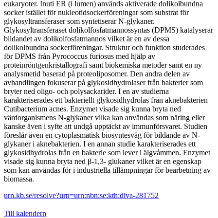
eukaryoter. Inuti ER (i lumen) används aktiverade dolikolbundna
socker istället för nukleotidsockerföreningar som substrat för
glykosyltransferaser som syntetiserar N-glykaner.
Glykosyltransferaset dolikolfosfatmannossyntas (DPMS) katalyserar
bildandet av dolikolfosfatmannos vilket är en av dessa
dolikolbundna sockerföreningar. Struktur och funktion studerades
för DPMS från Pyrococcus furiosus med hjälp av
proteinröntgenkristallografi samt biokemiska metoder samt en ny
analysmetid baserad på proteoliposomer. Den andra delen av
avhandlingen fokuserar på glykosidhydrolaser från bakterier som
bryter ned oligo- och polysackarider. I en av studierna
karakteriserades ett bakteriellt glykosidhydrolas från aknebakterien
Cutibacterium acnes. Enzymet visade sig kunna bryta ned
värdorganismens N-glykaner vilka kan användas som näring eller
kanske även i syfte att undgå upptäckt av immunförsvaret. Studien
föreslår även en cytoplasmatisk biosyntesväg för bildande av N-
glykaner i aknebakterien. I en annan studie karakteriserades ett
glykosidhydrolas från en bakterie som lever i älgvåmmen. Enzymet
visade sig kunna bryta ned β-1,3- glukaner vilket är en egenskap
som kan användas för i industriella tillämpningar för bearbetning av
biomassa.
urn.kb.se/resolve?urn=urn:nbn:se:kth:diva-281752
Till kalendern