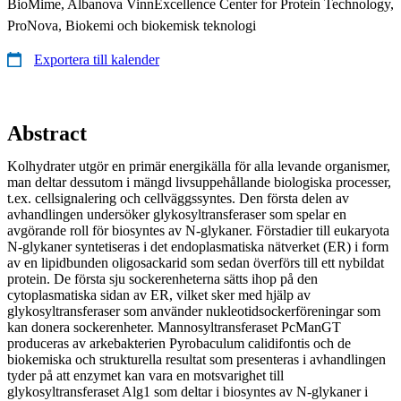
BioMime, Albanova VinnExcellence Center for Protein Technology,
ProNova, Biokemi och biokemisk teknologi
Exportera till kalender
Abstract
Kolhydrater utgör en primär energikälla för alla levande organismer,
man deltar dessutom i mängd livsuppehållande biologiska processer,
t.ex. cellsignalering och cellväggssyntes. Den första delen av
avhandlingen undersöker glykosyltransferaser som spelar en
avgörande roll för biosyntes av N-glykaner. Förstadier till eukaryota
N-glykaner syntetiseras i det endoplasmatiska nätverket (ER) i form
av en lipidbunden oligosackarid som sedan överförs till ett nybildat
protein. De första sju sockerenheterna sätts ihop på den
cytoplasmatiska sidan av ER, vilket sker med hjälp av
glykosyltransferaser som använder nukleotidsockerföreningar som
kan donera sockerenheter. Mannosyltransferaset PcManGT
produceras av arkebakterien Pyrobaculum calidifontis och de
biokemiska och strukturella resultat som presenteras i avhandlingen
tyder på att enzymet kan vara en motsvarighet till
glykosyltransferaset Alg1 som deltar i biosyntes av N-glykaner i