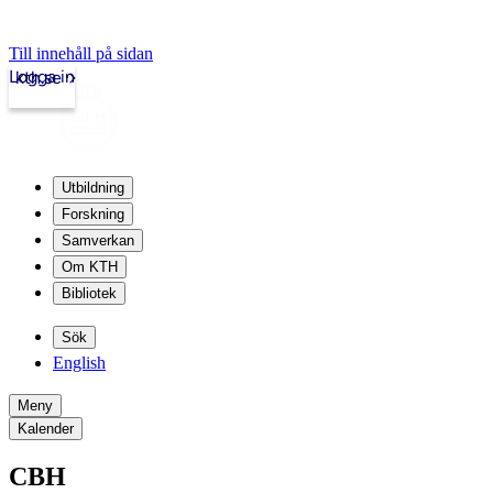
Till innehåll på sidan
Logga in
kth.se
Utbildning
Forskning
Samverkan
Om KTH
Bibliotek
Sök
English
Meny
Kalender
CBH