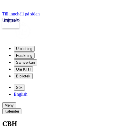
Till innehåll på sidan
Logga in
kth.se
Utbildning
Forskning
Samverkan
Om KTH
Bibliotek
Sök
English
Meny
Kalender
CBH