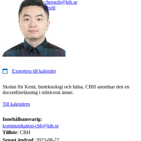
chengzh@kth.se
Profil
Exportera till kalender
Skolan för Kemi, bioteknologi och hälsa, CBH anordnar den en
docentföreläsning i rubricerat ämne.
Till kalendern
Innehållsansvarig:
kommunikation-cbh@kth.se
Tillhör
: CBH
Senast ändrad
:
2023-08-22