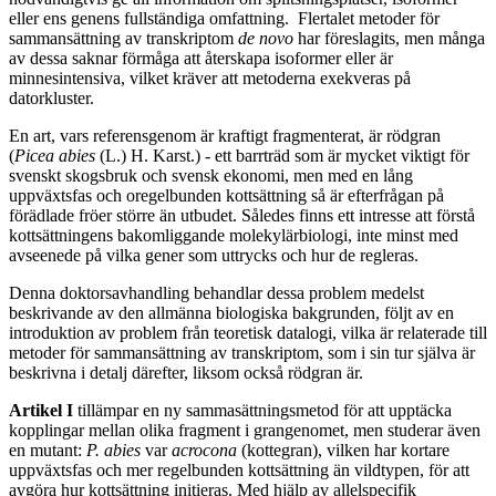
eller ens genens fullständiga omfattning. Flertalet metoder för
sammansättning av transkriptom
de novo
har föreslagits, men många
av dessa saknar förmåga att återskapa isoformer eller är
minnesintensiva, vilket kräver att metoderna exekveras på
datorkluster.
En art, vars referensgenom är kraftigt fragmenterat, är rödgran
(
Picea abies
(L.) H. Karst.) - ett barrträd som är mycket viktigt för
svenskt skogsbruk och svensk ekonomi, men med en lång
uppväxtsfas och oregelbunden kottsättning så är efterfrågan på
förädlade fröer större än utbudet. Således finns ett intresse att förstå
kottsättningens bakomliggande molekylärbiologi, inte minst med
avseenede på vilka gener som uttrycks och hur de regleras.
Denna doktorsavhandling behandlar dessa problem medelst
beskrivande av den allmänna biologiska bakgrunden, följt av en
introduktion av problem från teoretisk datalogi, vilka är relaterade till
metoder för sammansättning av transkriptom, som i sin tur själva är
beskrivna i detalj därefter, liksom också rödgran är.
Artikel I
tillämpar en ny sammasättningsmetod för att upptäcka
kopplingar mellan olika fragment i grangenomet, men studerar även
en mutant:
P. abies
var
acrocona
(kottegran), vilken har kortare
uppväxtsfas och mer regelbunden kottsättning än vildtypen, för att
avgöra hur kottsättning initieras. Med hjälp av allelspecifik