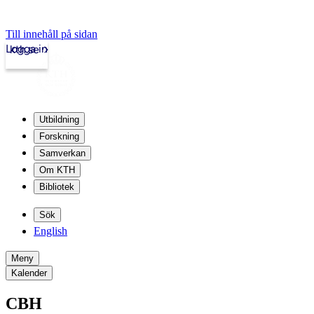
Till innehåll på sidan
Logga in
kth.se
Utbildning
Forskning
Samverkan
Om KTH
Bibliotek
Sök
English
Meny
Kalender
CBH