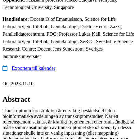
Technological University, Singapore
Handledare:
Docent Olof Emanuelsson, Science for Life
Laboratory, SciLifeLab, Genteknologi; Doktor Henric Zazzi,
Parallelldatorcentrum, PDC; Professor Lukas Käll, Science for Life
Laboratory, SciLifeLab, Genteknologi, SeRC - Swedish e-Science
Research Centre; Docent Jens Sundström, Sveriges
lantbruksuniversitet
Exportera till kalender
QC 2023-11-10
Abstract
Transkriptomrekonstruktion är en viktig beståndsdel i den
bioinformatiska avdelningen av transkriptomstudier. När ett
referensgenom saknas, är kraftigt fragmenterat eller ofullständigt, så
måste sammansättningen av transkriptomet ske
de novo
, ty i dessa
situationer skulle inte en vanlig inpassning (eller mappning)
nödvändigtvis ge all information om splitsningsplatser, isoformer