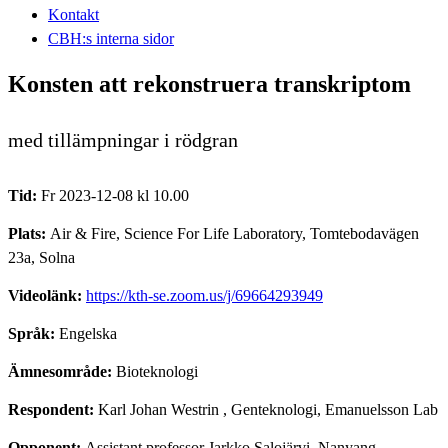
Kontakt
CBH:s interna sidor
Konsten att rekonstruera transkriptom
med tillämpningar i rödgran
Tid:
Fr 2023-12-08 kl 10.00
Plats:
Air & Fire, Science For Life Laboratory, Tomtebodavägen
23a, Solna
Videolänk:
https://kth-se.zoom.us/j/69664293949
Språk:
Engelska
Ämnesområde:
Bioteknologi
Respondent:
Karl Johan Westrin
, Genteknologi, Emanuelsson Lab
Opponent:
Assistant professor Jarkko Salojärvi, Nanyang