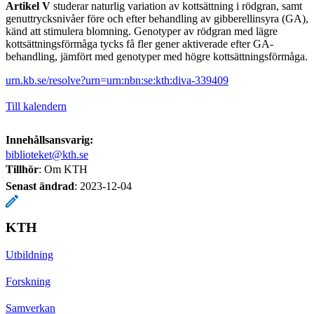
Artikel V
studerar naturlig variation av kottsättning i rödgran, samt
genuttrycksnivåer före och efter behandling av gibberellinsyra (GA),
känd att stimulera blomning. Genotyper av rödgran med lägre
kottsättningsförmåga tycks få fler gener aktiverade efter GA-
behandling, jämfört med genotyper med högre kottsättningsförmåga.
urn.kb.se/resolve?urn=urn:nbn:se:kth:diva-339409
Till kalendern
Innehållsansvarig:
biblioteket@kth.se
Tillhör
: Om KTH
Senast ändrad
:
2023-12-04
KTH
Utbildning
Forskning
Samverkan