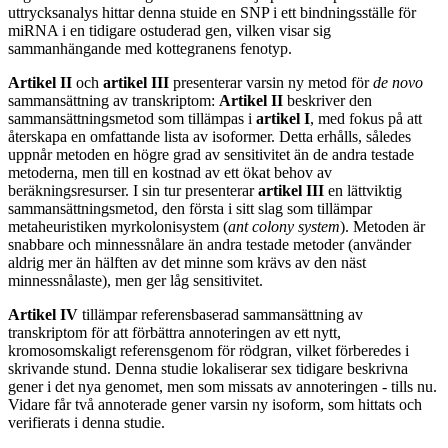
uttrycksanalys hittar denna stuide en SNP i ett bindningsställe för
miRNA i en tidigare ostuderad gen, vilken visar sig
sammanhängande med kottegranens fenotyp.
Artikel II
och
artikel III
presenterar varsin ny metod för
de novo
sammansättning av transkriptom:
Artikel II
beskriver den
sammansättningsmetod som tillämpas i
artikel I
, med fokus på att
återskapa en omfattande lista av isoformer. Detta erhålls, således
uppnår metoden en högre grad av sensitivitet än de andra testade
metoderna, men till en kostnad av ett ökat behov av
beräkningsresurser. I sin tur presenterar
artikel III
en lättviktig
sammansättningsmetod, den första i sitt slag som tillämpar
metaheuristiken myrkolonisystem (
ant colony system
). Metoden är
snabbare och minnessnålare än andra testade metoder (använder
aldrig mer än hälften av det minne som krävs av den näst
minnessnålaste), men ger låg sensitivitet.
Artikel IV
tillämpar referensbaserad sammansättning av
transkriptom för att förbättra annoteringen av ett nytt,
kromosomskaligt referensgenom för rödgran, vilket förberedes i
skrivande stund. Denna studie lokaliserar sex tidigare beskrivna
gener i det nya genomet, men som missats av annoteringen - tills nu.
Vidare får två annoterade gener varsin ny isoform, som hittats och
verifierats i denna studie.