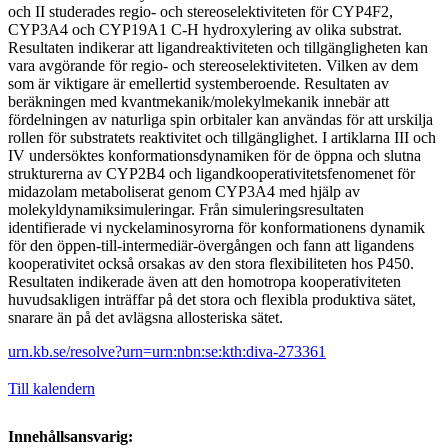
och II studerades regio- och stereoselektiviteten för CYP4F2,
CYP3A4 och CYP19A1 C-H hydroxylering av olika substrat.
Resultaten indikerar att ligandreaktiviteten och tillgängligheten kan
vara avgörande för regio- och stereoselektiviteten. Vilken av dem
som är viktigare är emellertid systemberoende. Resultaten av
beräkningen med kvantmekanik/molekylmekanik innebär att
fördelningen av naturliga spin orbitaler kan användas för att urskilja
rollen för substratets reaktivitet och tillgänglighet. I artiklarna III och
IV undersöktes konformationsdynamiken för de öppna och slutna
strukturerna av CYP2B4 och ligandkooperativitetsfenomenet för
midazolam metaboliserat genom CYP3A4 med hjälp av
molekyldynamiksimuleringar. Från simuleringsresultaten
identifierade vi nyckelaminosyrorna för konformationens dynamik
för den öppen-till-intermediär-övergången och fann att ligandens
kooperativitet också orsakas av den stora flexibiliteten hos P450.
Resultaten indikerade även att den homotropa kooperativiteten
huvudsakligen inträffar på det stora och flexibla produktiva sätet,
snarare än på det avlägsna allosteriska sätet.
urn.kb.se/resolve?urn=urn:nbn:se:kth:diva-273361
Till kalendern
Innehållsansvarig: