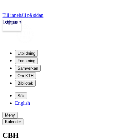
Till innehåll på sidan
Logga in
kth.se
Utbildning
Forskning
Samverkan
Om KTH
Bibliotek
Sök
English
Meny
Kalender
CBH