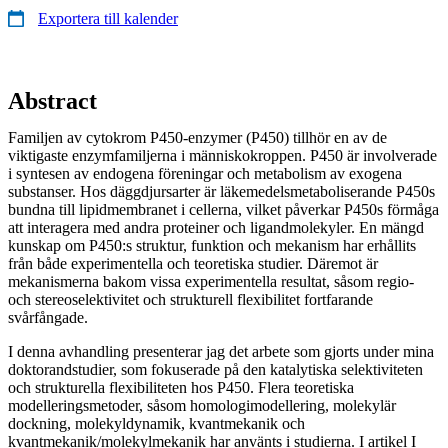
Exportera till kalender
Abstract
Familjen av cytokrom P450-enzymer (P450) tillhör en av de
viktigaste enzymfamiljerna i människokroppen. P450 är involverade
i syntesen av endogena föreningar och metabolism av exogena
substanser. Hos däggdjursarter är läkemedelsmetaboliserande P450s
bundna till lipidmembranet i cellerna, vilket påverkar P450s förmåga
att interagera med andra proteiner och ligandmolekyler. En mängd
kunskap om P450:s struktur, funktion och mekanism har erhållits
från både experimentella och teoretiska studier. Däremot är
mekanismerna bakom vissa experimentella resultat, såsom regio-
och stereoselektivitet och strukturell flexibilitet fortfarande
svårfångade.
I denna avhandling presenterar jag det arbete som gjorts under mina
doktorandstudier, som fokuserade på den katalytiska selektiviteten
och strukturella flexibiliteten hos P450. Flera teoretiska
modelleringsmetoder, såsom homologimodellering, molekylär
dockning, molekyldynamik, kvantmekanik och
kvantmekanik/molekylmekanik har använts i studierna. I artikel I