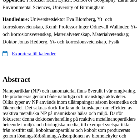
Environmental Sciences, University of Birmingham
Handledare:
Universitetslektor Eva Blomberg, Yt- och
korrosionsvetenskap, Kemi; Professor Inger Odnevall Wallinder, Yt-
och korrosionsvetenskap, Materialvetenskap, Materialvetenskap;
Doktor Jonas Hedberg, Yt- och korrosionsvetenskap, Fysik
Exportera till kalender
Abstract
Nanopartiklar (NP) och nanomaterial finns överallt i vår omgivning.
De produceras genom både naturliga och mänskliga aktiviteter.
Olika typer av NP används inom tillämpningar såsom kosmetika och
läkemedel. Det saknas dock fortfarande kunskaper om effekten av
reaktiva metalliska NP på människors hälsa och miljö. Därför
fokuserar denna doktorsavhandling på reaktiva metallnanopartiklars
beteende i miljö- och biologiska media, till exempel svetspartiklar
från rostfritt stål, koboltnanopartiklar och kobolt som producerats
genom lösningsförbränning.Adsorptionen av biomolekyler och