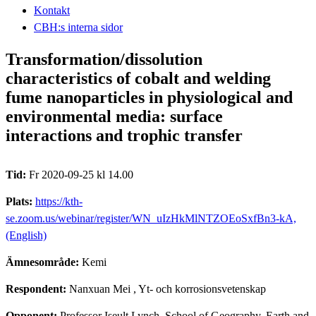
Kontakt
CBH:s interna sidor
Transformation/dissolution
characteristics of cobalt and welding
fume nanoparticles in physiological and
environmental media: surface
interactions and trophic transfer
Tid:
Fr 2020-09-25 kl 14.00
Plats:
https://kth-
se.zoom.us/webinar/register/WN_uIzHkMlNTZOEoSxfBn3-kA,
(English)
Ämnesområde:
Kemi
Respondent:
Nanxuan Mei
, Yt- och korrosionsvetenskap
Opponent:
Professor Iseult Lynch, School of Geography, Earth and