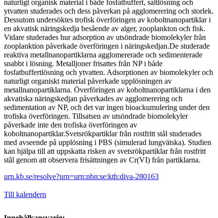
naturligt organisk material i både fosfatbuffert, saltlösning och
ytvatten studerades och dess påverkan på agglomerering och storlek.
Dessutom undersöktes trofisk överföringen av koboltnanopartiklar i
en akvatisk näringskedja besående av alger, zooplankton och fisk.
Vidare studerades hur adsorption av utsöndrade biomolekyler från
zooplanktion påverkade överföringen i näringskedjan.De studerade
reaktiva metallnanopartiklarna agglomererade och sedimenterade
snabbt i lösning. Metalljoner frisattes från NP i både
fosfatbuffertlösning och ytvatten. Adsorptionen av biomolekyler och
naturligt organiskt material påverkade upplösningen av
metallnanopartiklarna. Överföringen av koboltnanopartiklarna i den
akvatiska näringskedjan påverkades av agglomerering och
sedimentation av NP, och det var ingen bioackumulering under den
trofiska överföringen. Tillsatsen av utsöndrade biomolekyler
påverkade inte den trofiska överföringen av
koboltnanopartiklar.Svetsrökpartiklar från rostfritt stål studerades
med avseende på upplösning i PBS (simulerad lungvätska). Studien
kan hjälpa till att uppskatta risken av svetsrökpartiklar från rostfritt
stål genom att observera frisättningen av Cr(VI) från partiklarna.
urn.kb.se/resolve?urn=urn:nbn:se:kth:diva-280163
Till kalendern
Innehållsansvarig: