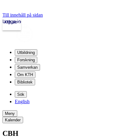
Till innehåll på sidan
Logga in
kth.se
Utbildning
Forskning
Samverkan
Om KTH
Bibliotek
Sök
English
Meny
Kalender
CBH