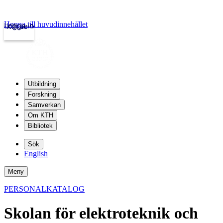
Hoppa till huvudinnehållet
Logga in
kth.se
Utbildning
Forskning
Samverkan
Om KTH
Bibliotek
Sök
English
Meny
PERSONALKATALOG
Skolan för elektroteknik och