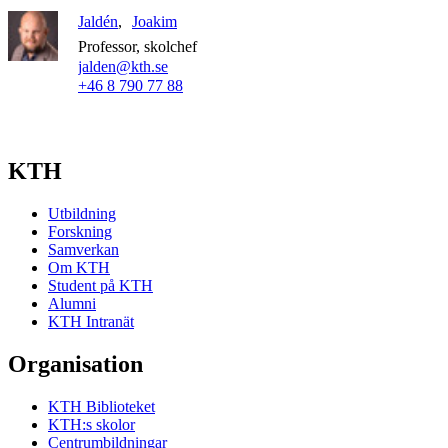
Jaldén
Joakim
Professor, skolchef
jalden@kth.se
+46 8 790 77 88
KTH
Utbildning
Forskning
Samverkan
Om KTH
Student på KTH
Alumni
KTH Intranät
Organisation
KTH Biblioteket
KTH:s skolor
Centrumbildningar