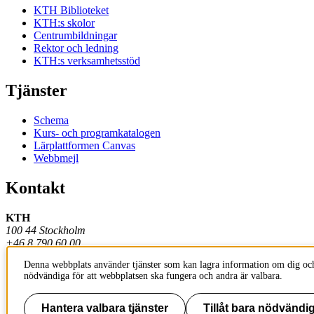
KTH Biblioteket
KTH:s skolor
Centrumbildningar
Rektor och ledning
KTH:s verksamhetsstöd
Tjänster
Schema
Kurs- och programkatalogen
Lärplattformen Canvas
Webbmejl
Kontakt
KTH
100 44 Stockholm
+46 8 790 60 00
Denna webbplats använder tjänster som kan lagra information om dig och
Kontakta KTH
nödvändiga för att webbplatsen ska fungera och andra är valbara.
Jobba på KTH
Press och media
Faktura och betalning KTH
Hantera valbara tjänster
Tillåt bara nödvändig