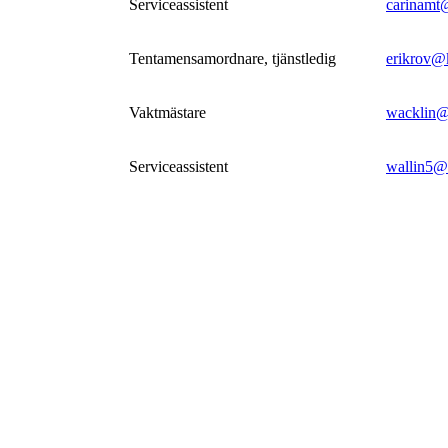
Serviceassistent
carinamt
Tentamensamordnare, tjänstledig
erikrov@
Vaktmästare
wacklin@
Serviceassistent
wallin5@