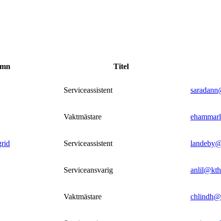
amn
Titel
Serviceassistent
saradann
Vaktmästare
ehammarl
rid
Serviceassistent
landeby@
Serviceansvarig
anlil@kth
Vaktmästare
chlindh@