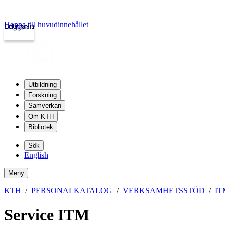
Hoppa till huvudinnehållet
Logga in
kth.se
Utbildning
Forskning
Samverkan
Om KTH
Bibliotek
Sök
English
Meny
KTH
PERSONALKATALOG
VERKSAMHETSSTÖD
I
Service ITM