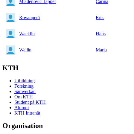
Mladenovic Tapper
Carina
Rovanperä
Erik
Wacklin
Hans
Wallin
Maria
KTH
Utbildning
Forskning
Samverkan
Om KTH
Student på KTH
Alumni
KTH Intranät
Organisation