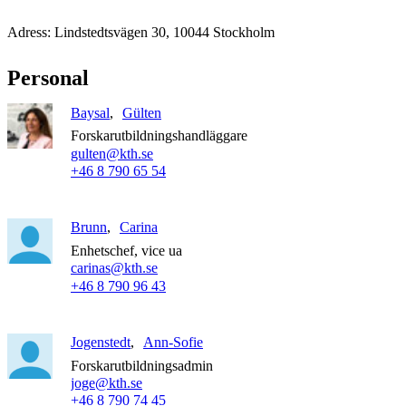
Adress: Lindstedtsvägen 30, 10044 Stockholm
Personal
Baysal
Gülten
Forskarutbildningshandläggare
gulten@kth.se
+46 8 790 65 54
Brunn
Carina
Enhetschef, vice ua
carinas@kth.se
+46 8 790 96 43
Jogenstedt
Ann-Sofie
Forskarutbildningsadmin
joge@kth.se
+46 8 790 74 45