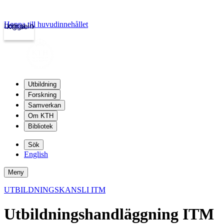
Hoppa till huvudinnehållet
Logga in
kth.se
Utbildning
Forskning
Samverkan
Om KTH
Bibliotek
Sök
English
Meny
UTBILDNINGSKANSLI ITM
Utbildningshandläggning ITM