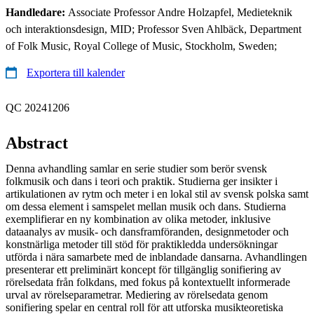
Handledare:
Associate Professor Andre Holzapfel, Medieteknik
och interaktionsdesign, MID; Professor Sven Ahlbäck, Department
of Folk Music, Royal College of Music, Stockholm, Sweden;
Exportera till kalender
QC 20241206
Abstract
Denna avhandling samlar en serie studier som berör svensk
folkmusik och dans i teori och praktik. Studierna ger insikter i
artikulationen av rytm och meter i en lokal stil av svensk polska samt
om dessa element i samspelet mellan musik och dans. Studierna
exemplifierar en ny kombination av olika metoder, inklusive
dataanalys av musik- och dansframföranden, designmetoder och
konstnärliga metoder till stöd för praktikledda undersökningar
utförda i nära samarbete med de inblandade dansarna. Avhandlingen
presenterar ett preliminärt koncept för tillgänglig sonifiering av
rörelsedata från folkdans, med fokus på kontextuellt informerade
urval av rörelseparametrar. Mediering av rörelsedata genom
sonifiering spelar en central roll för att utforska musikteoretiska