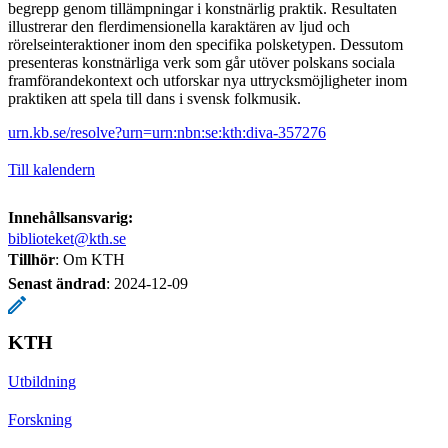
begrepp genom tillämpningar i konstnärlig praktik. Resultaten
illustrerar den flerdimensionella karaktären av ljud och
rörelseinteraktioner inom den specifika polsketypen. Dessutom
presenteras konstnärliga verk som går utöver polskans sociala
framförandekontext och utforskar nya uttrycksmöjligheter inom
praktiken att spela till dans i svensk folkmusik.
urn.kb.se/resolve?urn=urn:nbn:se:kth:diva-357276
Till kalendern
Innehållsansvarig:
biblioteket@kth.se
Tillhör
: Om KTH
Senast ändrad
:
2024-12-09
KTH
Utbildning
Forskning