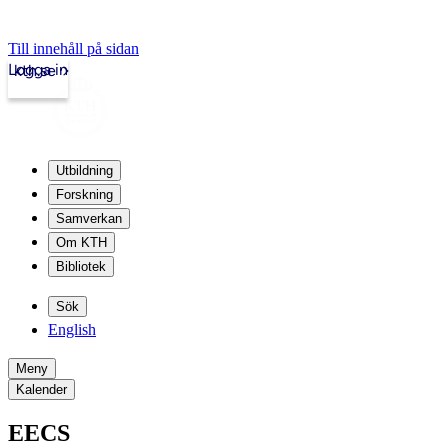
Till innehåll på sidan
Logga in
kth.se
Utbildning
Forskning
Samverkan
Om KTH
Bibliotek
Sök
English
Meny
Kalender
EECS