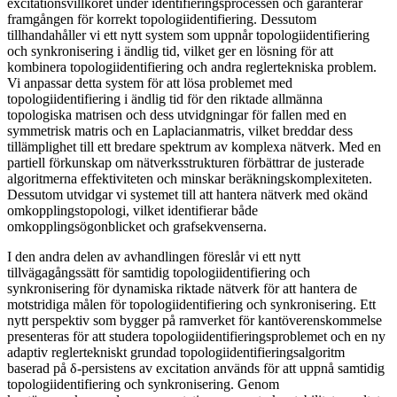
excitationsvillkoret under identifieringsprocessen och garanterar
framgången för korrekt topologiidentifiering. Dessutom
tillhandahåller vi ett nytt system som uppnår topologiidentifiering
och synkronisering i ändlig tid, vilket ger en lösning för att
kombinera topologiidentifiering och andra reglertekniska problem.
Vi anpassar detta system för att lösa problemet med
topologiidentifiering i ändlig tid för den riktade allmänna
topologiska matrisen och dess utvidgningar för fallen med en
symmetrisk matris och en Laplacianmatris, vilket breddar dess
tillämplighet till ett bredare spektrum av komplexa nätverk. Med en
partiell förkunskap om nätverksstrukturen förbättrar de justerade
algoritmerna effektiviteten och minskar beräkningskomplexiteten.
Dessutom utvidgar vi systemet till att hantera nätverk med okänd
omkopplingstopologi, vilket identifierar både
omkopplingsögonblicket och grafsekvenserna.
I den andra delen av avhandlingen föreslår vi ett nytt
tillvägagångssätt för samtidig topologiidentifiering och
synkronisering för dynamiska riktade nätverk för att hantera de
motstridiga målen för topologiidentifiering och synkronisering. Ett
nytt perspektiv som bygger på ramverket för kantöverenskommelse
presenteras för att studera topologiidentifieringsproblemet och en ny
adaptiv reglertekniskt grundad topologiidentifieringsalgoritm
baserad på δ-persistens av excitation används för att uppnå samtidig
topologiidentifiering och synkronisering. Genom