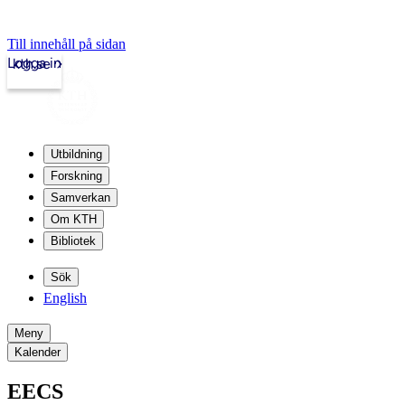
Till innehåll på sidan
Logga in
kth.se
Utbildning
Forskning
Samverkan
Om KTH
Bibliotek
Sök
English
Meny
Kalender
EECS