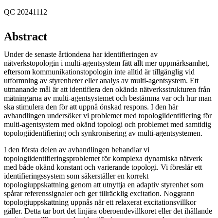
QC 20241112
Abstract
Under de senaste årtiondena har identifieringen av
nätverkstopologin i multi-agentsystem fått allt mer uppmärksamhet,
eftersom kommunikationstopologin inte alltid är tillgänglig vid
utformning av styrenheter eller analys av multi-agentsystem. Ett
utmanande mål är att identifiera den okända nätverksstrukturen från
mätningarna av multi-agentsystemet och bestämma var och hur man
ska stimulera den för att uppnå önskad respons. I den här
avhandlingen undersöker vi problemet med topologiidentifiering för
multi-agentsystem med okänd topologi och problemet med samtidig
topologiidentifiering och synkronisering av multi-agentsystemen.
I den första delen av avhandlingen behandlar vi
topologiidentifieringsproblemet för komplexa dynamiska nätverk
med både okänd konstant och varierande topologi. Vi föreslår ett
identifieringssystem som säkerställer en korrekt
topologiuppskattning genom att utnyttja en adaptiv styrenhet som
spårar referenssignaler och ger tillräcklig excitation. Noggrann
topologiuppskattning uppnås när ett relaxerat excitationsvillkor
gäller. Detta tar bort det linjära oberoendevillkoret eller det ihållande