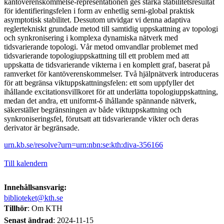
kantöverenskommelse-representationen ges starka stabilitetsresultat
för identifieringsfelen i form av enhetlig semi-global praktisk
asymptotisk stabilitet. Dessutom utvidgar vi denna adaptiva
reglertekniskt grundade metod till samtidig uppskattning av topologi
och synkronisering i komplexa dynamiska nätverk med
tidsvarierande topologi. Vår metod omvandlar problemet med
tidsvarierande topologiuppskattning till ett problem med att
uppskatta de tidsvarierande vikterna i en komplett graf, baserat på
ramverket för kantöverenskommelser. Två hjälpnätverk introduceras
för att begränsa viktuppskattningsfelen: ett som uppfyller det
ihållande excitationsvillkoret för att underlätta topologiuppskattning,
medan det andra, ett uniformt-δ ihållande spännande nätverk,
säkerställer begränsningen av både viktuppskattning och
synkroniseringsfel, förutsatt att tidsvarierande vikter och deras
derivator är begränsade.
urn.kb.se/resolve?urn=urn:nbn:se:kth:diva-356166
Till kalendern
Innehållsansvarig:
biblioteket@kth.se
Tillhör
: Om KTH
Senast ändrad
:
2024-11-15