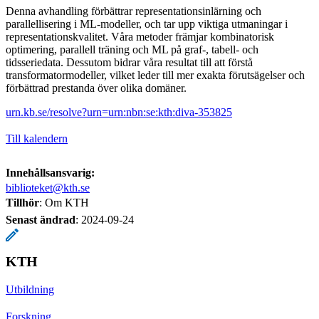
Denna avhandling förbättrar representationsinlärning och
parallellisering i ML-modeller, och tar upp viktiga utmaningar i
representationskvalitet. Våra metoder främjar kombinatorisk
optimering, parallell träning och ML på graf-, tabell- och
tidsseriedata. Dessutom bidrar våra resultat till att förstå
transformatormodeller, vilket leder till mer exakta förutsägelser och
förbättrad prestanda över olika domäner.
urn.kb.se/resolve?urn=urn:nbn:se:kth:diva-353825
Till kalendern
Innehållsansvarig:
biblioteket@kth.se
Tillhör
: Om KTH
Senast ändrad
:
2024-09-24
KTH
Utbildning
Forskning