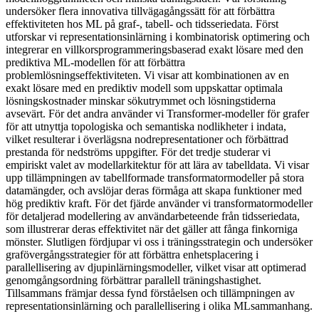
undersöker flera innovativa tillvägagångssätt för att förbättra
effektiviteten hos ML på graf-, tabell- och tidsseriedata. Först
utforskar vi representationsinlärning i kombinatorisk optimering och
integrerar en villkorsprogrammeringsbaserad exakt lösare med den
prediktiva ML-modellen för att förbättra
problemlösningseffektiviteten. Vi visar att kombinationen av en
exakt lösare med en prediktiv modell som uppskattar optimala
lösningskostnader minskar sökutrymmet och lösningstiderna
avsevärt. För det andra använder vi Transformer-modeller för grafer
för att utnyttja topologiska och semantiska nodlikheter i indata,
vilket resulterar i överlägsna nodrepresentationer och förbättrad
prestanda för nedströms uppgifter. För det tredje studerar vi
empiriskt valet av modellarkitektur för att lära av tabelldata. Vi visar
upp tillämpningen av tabellformade transformatormodeller på stora
datamängder, och avslöjar deras förmåga att skapa funktioner med
hög prediktiv kraft. För det fjärde använder vi transformatormodeller
för detaljerad modellering av användarbeteende från tidsseriedata,
som illustrerar deras effektivitet när det gäller att fånga finkorniga
mönster. Slutligen fördjupar vi oss i träningsstrategin och undersöker
grafövergångsstrategier för att förbättra enhetsplacering i
parallellisering av djupinlärningsmodeller, vilket visar att optimerad
genomgångsordning förbättrar parallell träningshastighet.
Tillsammans främjar dessa fynd förståelsen och tillämpningen av
representationsinlärning och parallellisering i olika MLsammanhang.