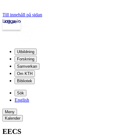
Till innehåll på sidan
Logga in
kth.se
Utbildning
Forskning
Samverkan
Om KTH
Bibliotek
Sök
English
Meny
Kalender
EECS