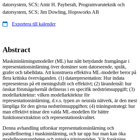
datorsystem, SCS; Amir H. Payberah, Programvaruteknik och
datorsystem, SCS; Jim Dowling, Hopsworks AB
Exportera till kalender
Abstract
Maskininlärningsmodeller (ML) har nått betydande framgångar i
representationsinlärning över domäner som datorseende, språk,
grafer och tabelldata. Att konstruera effektiva ML-modeller beror på
flera kritiska överväganden. (1) datarepresentation: Hur indata
representeras på ett meningsfullt och effektivt; (2) lärandemål: hur
önskat förutsägelsemål defineras i en specifik nedströmsuppgift; (3)
modellarkitektur: vilken modellarkitektur för
representationsinlärning, d.v.s. typen av neurala nätverk, är den mest
lämpliga för den givna nedströmsuppgiften; (4) träningsstrategi: hur
man effektivt tränar den valda ML-modellen för bättre
funktionsextraktion och representationskvalitet.
Denna avhandling utforskar representationsinlärning och
parallellisering i maskininlärning, och tar upp hur man kan öka
modellnoggrannheten och minska träningstiden. Vår forskning