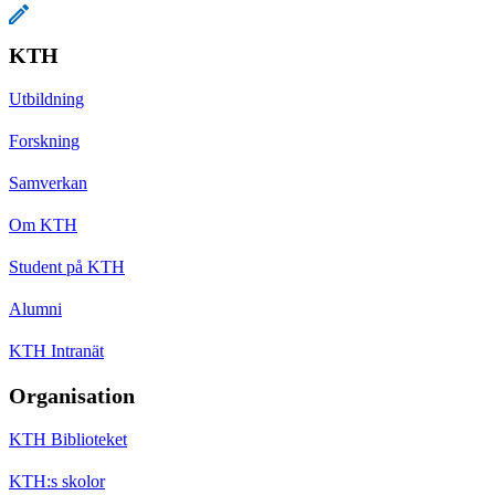
KTH
Utbildning
Forskning
Samverkan
Om KTH
Student på KTH
Alumni
KTH Intranät
Organisation
KTH Biblioteket
KTH:s skolor