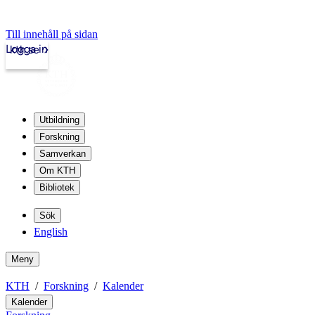
Till innehåll på sidan
Logga in
kth.se
Utbildning
Forskning
Samverkan
Om KTH
Bibliotek
Sök
English
Meny
KTH
Forskning
Kalender
Kalender