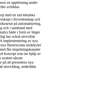
rera en upplösning under
ller avbildas.
kop med en rad tekniska
oskopi i livsvetenskap och
okuserat på automatisering,
ng och i samband med
analys både i form av högre
ag har också utvecklat
 och implementering av nya
 nya fluorescenta molekyler
 med fler inspelningskanaler
nytt koncept som tar hjälp av
ka system såsom
e på att presentera nya
att utveckling, underlätta