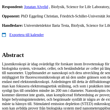
Respondent:
Jonatan Alvelid
, Biofysik, Science for Life Laboratory,
Opponent:
PhD Eggeling Christian, Friedrich-Schiller-Universität Je
Handledare:
Universitetslektor Ilaria Testa, Biofysik, Science for L
Exportera till kalender
Abstract
Ljusmikroskopi är idag ovärdeligt för forskare inom livsvetenskap för 
biologiska system, vävnader, celler, och beståndsdelar av celler på län
till nanometer. Uppfinnandet av nanoskopi och dess utveckling de se
möjliggjort för fluorescensmikroskopi att nå den undre gränsen som ti
endast med elektonmikroskopi. Anledningen till detta är diffraktionsg
man kan fokusera elektromagnetisk strålning, och som i praktiken inte 
synligt ljus till områden mindre än 200 nm i diameter. Nanoskopins ö
kommer däremot inte gratis, utan komplicerad förberedning av prover, 
högre belysningsintensiteter, och begränsade synfält är några av de e
måste ta hänsyn till. Stimulated emission depletion (STED) mikroskop
som kan avbilda prover från biologiska system med nanometerupplös