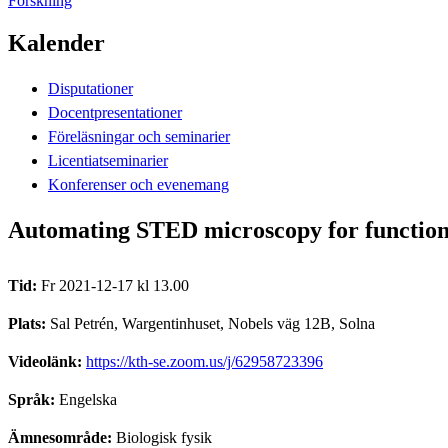
Forskning
Kalender
Disputationer
Docentpresentationer
Föreläsningar och seminarier
Licentiatseminarier
Konferenser och evenemang
Automating STED microscopy for functional
Tid:
Fr 2021-12-17 kl 13.00
Plats:
Sal Petrén, Wargentinhuset, Nobels väg 12B, Solna
Videolänk:
https://kth-se.zoom.us/j/62958723396
Språk:
Engelska
Ämnesområde:
Biologisk fysik