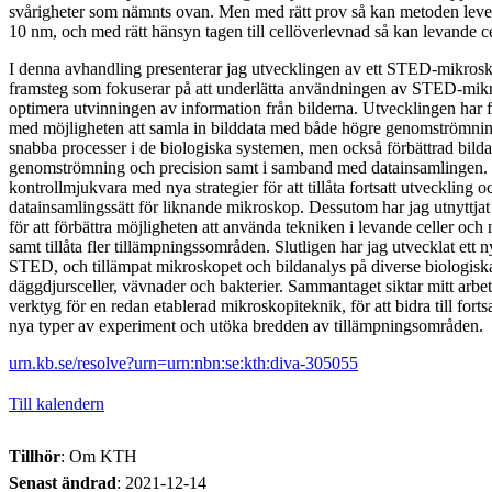
svårigheter som nämnts ovan. Men med rätt prov så kan metoden leve
10 nm, och med rätt hänsyn tagen till cellöverlevnad så kan levande ce
I denna avhandling presenterar jag utvecklingen av ett STED-mikros
framsteg som fokuserar på att underlätta användningen av STED-mikr
optimera utvinningen av information från bilderna. Utvecklingen har f
med möjligheten att samla in bilddata med både högre genomströmni
snabba processer i de biologiska systemen, men också förbättrad bild
genomströmning och precision samt i samband med datainsamlingen. J
kontrollmjukvara med nya strategier för att tillåta fortsatt utveckling
datainsamlingssätt för liknande mikroskop. Dessutom har jag utnyttjat
för att förbättra möjligheten att använda tekniken i levande celler och
samt tillåta fler tillämpningssområden. Slutligen har jag utvecklat ett 
STED, och tillämpat mikroskopet och bildanalys på diverse biologis
däggdjursceller, vävnader och bakterier. Sammantaget siktar mitt arbet
verktyg för en redan etablerad mikroskopiteknik, för att bidra till forts
nya typer av experiment och utöka bredden av tillämpningsområden.
urn.kb.se/resolve?urn=urn:nbn:se:kth:diva-305055
Till kalendern
Tillhör
: Om KTH
Senast ändrad
:
2021-12-14