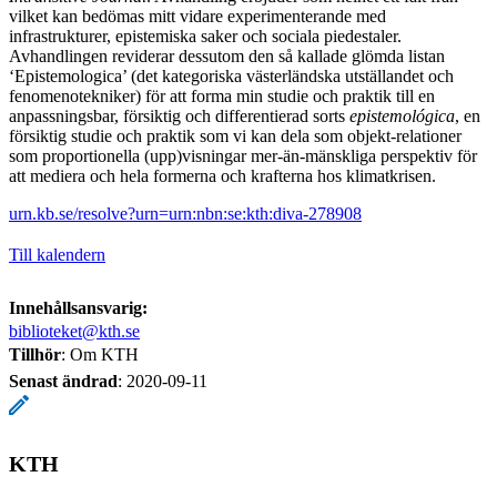
vilket kan bedömas mitt vidare experimenterande med
infrastrukturer, epistemiska saker och sociala piedestaler.
Avhandlingen reviderar dessutom den så kallade glömda listan
‘Epistemologica’ (det kategoriska västerländska utställandet och
fenomenotekniker) för att forma min studie och praktik till en
anpassningsbar, försiktig och differentierad sorts
epistemológica
, en
försiktig studie och praktik som vi kan dela som objekt-relationer
som proportionella (upp)visningar mer-än-mänskliga perspektiv för
att mediera och hela formerna och krafterna hos klimatkrisen.
urn.kb.se/resolve?urn=urn:nbn:se:kth:diva-278908
Till kalendern
Innehållsansvarig:
biblioteket@kth.se
Tillhör
: Om KTH
Senast ändrad
:
2020-09-11
KTH