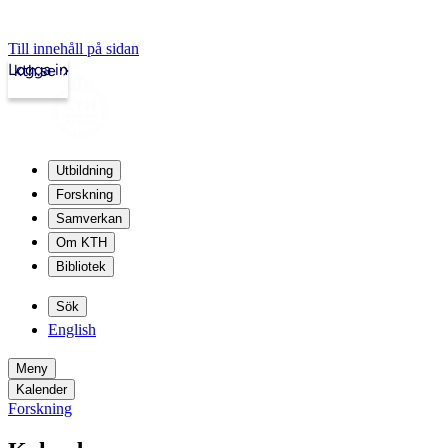
Till innehåll på sidan
Logga in
kth.se
Utbildning
Forskning
Samverkan
Om KTH
Bibliotek
Sök
English
Meny
Kalender
Forskning