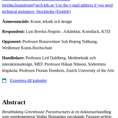
birgitta.brunstrom@arch.kth.se/ Use the e-mail address if you need
technical assistance, Stockholm (English)
Ämnesområde:
Konst, teknik och design
Respondent:
Luis Berríos-Negrón
, Arkitektur, Konstfack, KTD
Opponent:
Professor Bonaventure Soh Bejeng Ndikung,
Weißensee Kunst-Hochschule
Handledare:
Professor Leif Dahlberg, Medieteknik och
interaktionsdesign, MID; Professor Håkan Nilsson, Södertörns
högskola; Professor Florian Dombois, Zurich University of the Arts
Exportera till kalender
Abstract
Breathtaking Greenhouse Parastructures
är en doktorsavhandling
som supplementerar Walter Benjamins oavslutade
Passage-arbete
.