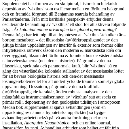
Supplementet har formen av en skulptural, historisk och teknisk
deposition av ’växthus’ som oscillerar mellan en förfluten bakgrund
och en framtida förgrund till Benjamins teatrala behandling av
Parisarkaderna. Från mitt karibiska perspektiv erbjuder denna
oscillerande behandling av ’växthus’ ett stöd för att aktivera följande
fråga:
Är kolonialt minne drivkraften hos global uppvärmning?
Denna fråga har lett mig till att hypotesen att ’växthus’-tekniken är –
bortom metaforen – det illusoriska (av)förkroppsligandet av den
giftiga binära uppdelningen av interiör & exteriör som formar olika
inflytelserika ramverk såsom den moderna & marxistiska idén om
överbyggnad, liksom det förflutna & framtida hos de västerländska
naturvetenskaperna (och deras historier). På grund av denna
illusoriska, spektrala och paranormala kraft, blir ’växthus’ på en
gång det västerländska koloniala ställandet av det messianska löftet
för att bevara biologiska historia och den/det messianska
lösningen/botemedlet för att undertrycka de trauman som styr global
uppvärmning. Dessutom, på grund av denna kraftfulla
(av)förkroppsligade karaktär, är den robusta analysen av den
mångfaldiga instrumentaliseringen av ’växthus’ satt att spela en
primär roll i deponering av den geologiska tidslinjen i antropocen.
Medan bok-supplementet är själva avhandlingen (som en
uppackning av nämnda hypotetiska upptäckter) så bygger
avhandlingsarbetet också på två andra forskningsdelar: en
installation,
Anarquivo Negantrópico
, och en online journal,
Intransitive Journal
. Avhandling erbjuder som helhet ett fält från