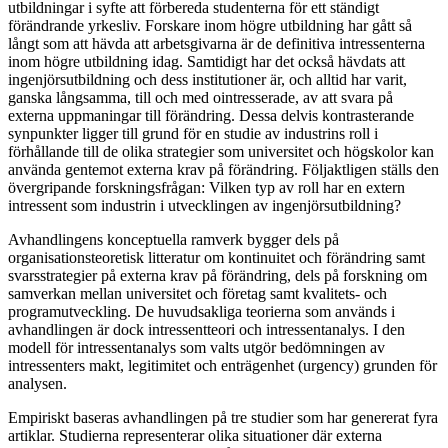
utbildningar i syfte att förbereda studenterna för ett ständigt
förändrande yrkesliv. Forskare inom högre utbildning har gått så
långt som att hävda att arbetsgivarna är de definitiva intressenterna
inom högre utbildning idag. Samtidigt har det också hävdats att
ingenjörsutbildning och dess institutioner är, och alltid har varit,
ganska långsamma, till och med ointresserade, av att svara på
externa uppmaningar till förändring. Dessa delvis kontrasterande
synpunkter ligger till grund för en studie av industrins roll i
förhållande till de olika strategier som universitet och högskolor kan
använda gentemot externa krav på förändring. Följaktligen ställs den
övergripande forskningsfrågan: Vilken typ av roll har en extern
intressent som industrin i utvecklingen av ingenjörsutbildning?
Avhandlingens konceptuella ramverk bygger dels på
organisationsteoretisk litteratur om kontinuitet och förändring samt
svarsstrategier på externa krav på förändring, dels på forskning om
samverkan mellan universitet och företag samt kvalitets- och
programutveckling. De huvudsakliga teorierna som används i
avhandlingen är dock intressentteori och intressentanalys. I den
modell för intressentanalys som valts utgör bedömningen av
intressenters makt, legitimitet och enträgenhet (urgency) grunden för
analysen.
Empiriskt baseras avhandlingen på tre studier som har genererat fyra
artiklar. Studierna representerar olika situationer där externa