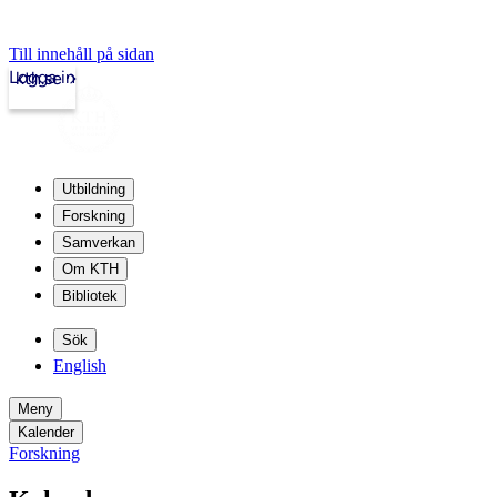
Till innehåll på sidan
Logga in
kth.se
Utbildning
Forskning
Samverkan
Om KTH
Bibliotek
Sök
English
Meny
Kalender
Forskning