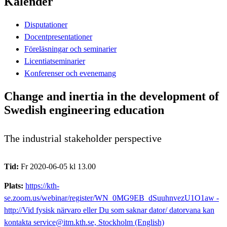
Kalender
Disputationer
Docentpresentationer
Föreläsningar och seminarier
Licentiatseminarier
Konferenser och evenemang
Change and inertia in the development of
Swedish engineering education
The industrial stakeholder perspective
Tid:
Fr 2020-06-05 kl 13.00
Plats:
https://kth-
se.zoom.us/webinar/register/WN_0MG9EB_dSuuhnvezU1O1aw -
http://Vid fysisk närvaro eller Du som saknar dator/ datorvana kan
kontakta service@itm.kth.se, Stockholm (English)