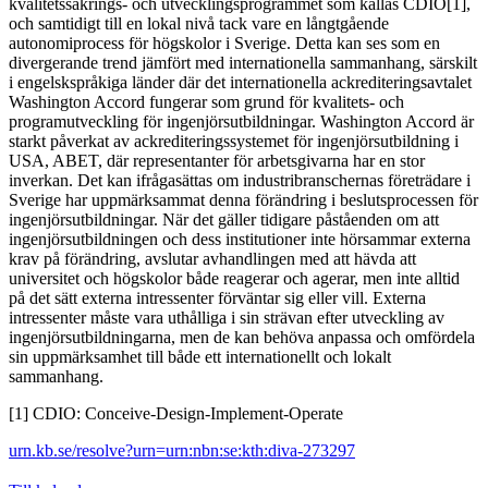
kvalitetssäkrings- och utvecklingsprogrammet som kallas CDIO[1],
och samtidigt till en lokal nivå tack vare en långtgående
autonomiprocess för högskolor i Sverige. Detta kan ses som en
divergerande trend jämfört med internationella sammanhang, särskilt
i engelskspråkiga länder där det internationella ackrediteringsavtalet
Washington Accord fungerar som grund för kvalitets- och
programutveckling för ingenjörsutbildningar. Washington Accord är
starkt påverkat av ackrediteringssystemet för ingenjörsutbildning i
USA, ABET, där representanter för arbetsgivarna har en stor
inverkan. Det kan ifrågasättas om industribranschernas företrädare i
Sverige har uppmärksammat denna förändring i beslutsprocessen för
ingenjörsutbildningar. När det gäller tidigare påståenden om att
ingenjörsutbildningen och dess institutioner inte hörsammar externa
krav på förändring, avslutar avhandlingen med att hävda att
universitet och högskolor både reagerar och agerar, men inte alltid
på det sätt externa intressenter förväntar sig eller vill. Externa
intressenter måste vara uthålliga i sin strävan efter utveckling av
ingenjörsutbildningarna, men de kan behöva anpassa och omfördela
sin uppmärksamhet till både ett internationellt och lokalt
sammanhang.
[1] CDIO: Conceive-Design-Implement-Operate
urn.kb.se/resolve?urn=urn:nbn:se:kth:diva-273297