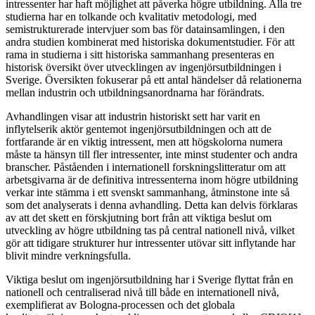
intressenter har haft möjlighet att påverka högre utbildning. Alla tre
studierna har en tolkande och kvalitativ metodologi, med
semistrukturerade intervjuer som bas för datainsamlingen, i den
andra studien kombinerat med historiska dokumentstudier. För att
rama in studierna i sitt historiska sammanhang presenteras en
historisk översikt över utvecklingen av ingenjörsutbildningen i
Sverige. Översikten fokuserar på ett antal händelser då relationerna
mellan industrin och utbildningsanordnarna har förändrats.
Avhandlingen visar att industrin historiskt sett har varit en
inflytelserik aktör gentemot ingenjörsutbildningen och att de
fortfarande är en viktig intressent, men att högskolorna numera
måste ta hänsyn till fler intressenter, inte minst studenter och andra
branscher. Påståenden i internationell forskningslitteratur om att
arbetsgivarna är de definitiva intressenterna inom högre utbildning
verkar inte stämma i ett svenskt sammanhang, åtminstone inte så
som det analyserats i denna avhandling. Detta kan delvis förklaras
av att det skett en förskjutning bort från att viktiga beslut om
utveckling av högre utbildning tas på central nationell nivå, vilket
gör att tidigare strukturer hur intressenter utövar sitt inflytande har
blivit mindre verkningsfulla.
Viktiga beslut om ingenjörsutbildning har i Sverige flyttat från en
nationell och centraliserad nivå till både en internationell nivå,
exemplifierat av Bologna-processen och det globala