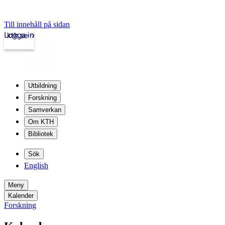
Till innehåll på sidan
Logga in
kth.se
Utbildning
Forskning
Samverkan
Om KTH
Bibliotek
Sök
English
Meny
Kalender
Forskning