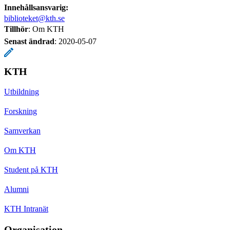
Innehållsansvarig:
biblioteket@kth.se
Tillhör
: Om KTH
Senast ändrad
:
2020-05-07
KTH
Utbildning
Forskning
Samverkan
Om KTH
Student på KTH
Alumni
KTH Intranät
Organisation