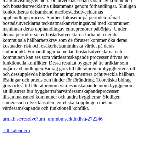
markanvisningsavtalen. De utvecklas sedan vidare av kommunen
och bostadsutvecklarna tillsammans genom förhandlingar. Slutligen
konkretiseras deisamband medbostadsutvecklarnas
upphandlingsprocess. Studien fokuserar på perioden frånatt
bostadsutvecklarna tecknatmarkanvisningsavtal med kommunen
meninnan deras upphandlingav entreprenörer påbörjats. Under
denna periodförsöker bostadsutvecklarna förhandla ner de
kommunala hållbarhetskrav som de förutser kommer öka deras
kostnader, risk och osäkerhetsamtminska värdet på deras
slutprodukt. Förhandlingarna mellan bostadsutvecklarna och
kommunen kan ses som värdesamskapande processer drivna av
funktionella konflikter. Dessa resultat bygger på tre artiklar som
ingår i avhandlingen.Bidrag görs till litteraturen ombyggherrensroll
och dessupplevda hinder för att implementera ochutveckla hållbara
lösningar och praxis och hinder för förändring. Teoretiska bidrag
görs också till litteraturenom värdesamskapande inom bygggenom
att illustrera hur byggherrarharvärdesamskapandeprocesser
tillsammansmed kommuner och andra byggherrar. Slutligen
studerasoch utvecklas den teoretiska kopplingen mellan
värdesamskapande och funktionell konflikt.
urn.kb.se/resolve?urn=urn:nbn:se:kth:diva-272246
Till kalendern