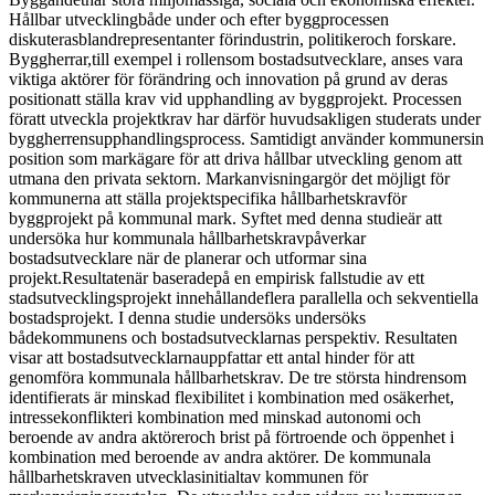
Hållbar utvecklingbåde under och efter byggprocessen
diskuterasblandrepresentanter förindustrin, politikeroch forskare.
Byggherrar,till exempel i rollensom bostadsutvecklare, anses vara
viktiga aktörer för förändring och innovation på grund av deras
positionatt ställa krav vid upphandling av byggprojekt. Processen
föratt utveckla projektkrav har därför huvudsakligen studerats under
byggherrensupphandlingsprocess. Samtidigt använder kommunersin
position som markägare för att driva hållbar utveckling genom att
utmana den privata sektorn. Markanvisningargör det möjligt för
kommunerna att ställa projektspecifika hållbarhetskravför
byggprojekt på kommunal mark. Syftet med denna studieär att
undersöka hur kommunala hållbarhetskravpåverkar
bostadsutvecklare när de planerar och utformar sina
projekt.Resultatenär baseradepå en empirisk fallstudie av ett
stadsutvecklingsprojekt innehållandeflera parallella och sekventiella
bostadsprojekt. I denna studie undersöks undersöks
bådekommunens och bostadsutvecklarnas perspektiv. Resultaten
visar att bostadsutvecklarnauppfattar ett antal hinder för att
genomföra kommunala hållbarhetskrav. De tre största hindrensom
identifierats är minskad flexibilitet i kombination med osäkerhet,
intressekonflikteri kombination med minskad autonomi och
beroende av andra aktöreroch brist på förtroende och öppenhet i
kombination med beroende av andra aktörer. De kommunala
hållbarhetskraven utvecklasinitialtav kommunen för