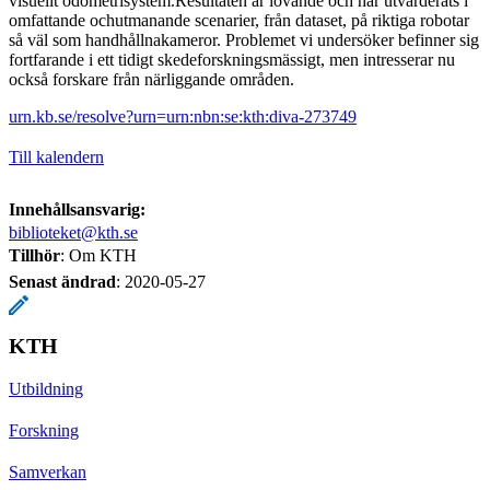
visuellt odometrisystem.Resultaten är lovande och har utvärderats i
omfattande ochutmanande scenarier, från dataset, på riktiga robotar
så väl som handhållnakameror. Problemet vi undersöker befinner sig
fortfarande i ett tidigt skedeforskningsmässigt, men intresserar nu
också forskare från närliggande områden.
urn.kb.se/resolve?urn=urn:nbn:se:kth:diva-273749
Till kalendern
Innehållsansvarig:
biblioteket@kth.se
Tillhör
: Om KTH
Senast ändrad
:
2020-05-27
KTH
Utbildning
Forskning
Samverkan