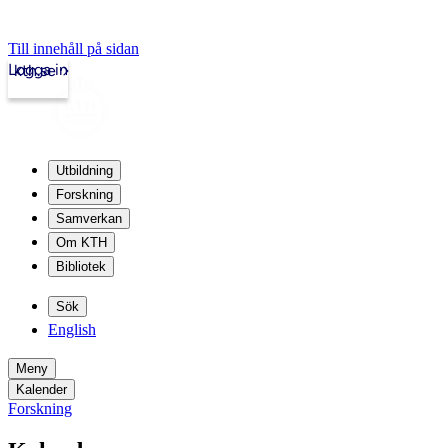
Till innehåll på sidan
Logga in
kth.se
Utbildning
Forskning
Samverkan
Om KTH
Bibliotek
Sök
English
Meny
Kalender
Forskning