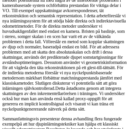
metoder potentielltta itu med några av de inneboende problemen i
kamerabaserade system ochförbättra prestandan för viktiga delar i
VO. Till exempel uppskattningar avkorrespondenser, tät
rekonstruktion och semantisk representation. I detta arbeteföreslår vi
nya inlärningssystem för att stödja både direkta och indirektavisuella
odometrimetoder. För de direkta metoder undersöker vi
huvudsakligenfallet med endast en kamera. Bristen på baslinje, som
i stereo, somger skalan i en scen har varit ett av de välkända
problemen i detta fall. Viföreslår en metod som kopplar skattningen
av djup och normaler, baseradpå endast en bild. För att adressera
problemen med att skatta den absolutaskalan och drift i dessa
skattningar, används det predikterade djupet somstartgissningar för
avståndsoptimeringen. Dessutom använder vi geometriskinformation
för att vägleda den täta rekonstruktionen på ett glest-till-tättsätt. För
de indirekta metoderna föreslår vi nya nyckelpunktsbaserade
metodersom märkbart förbättrar matchningsprestanda jämfört med
klassiskametoder. Slutligen diskuterar vi potentiella sätt att göra
inlärningen självkontrollerad.Detta åstadkoms genom att integrera
skattningen av den inkrementellarörelsen i träningen. Vi undersöker
också hur man kan använda enså kallad proxy-uppgift för att
generera en implicit kontrollsignal och visaratt vi kan träna ett
nyckelpunktgenererande nätverk på detta sätt.
Sammanfattningsvis presenterar denna avhandling flera fungerade
exempelpå att hur djupinlärningstekniker kan hjälpa ett klassiskt