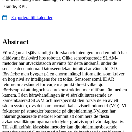
lärande, RPL
Exportera till kalender
Abstract
Förmågan att självständigt utforska och interagera med en miljö har
alltidvarit önskvärd hos robotar. Olika sensorbaserade SLAM-
metoder har utvecklatsoch använts för detta ändamål under de
senaste decennierna. Datorseendekan intuitivt används för 3D-
förståelse men bygger på en enorm mängd informationsom kräver
en hög nivå av intelligens för att tolka. Sensorer somLIDAR
returnerar avståndet för varje mätpunkt direkt vilket gör
rörelseuppskattningoch scenrekonstruktion mer rättframt än med en
kamera. I den häravhandlingen är vi särskilt intresserade av
kamerabaserad SLAM och merspecifikt den första delen av ett
sådan system, dvs det som normalt kallasvisuell odometri (VO). Vi
fokuserar på strategier baserade på djupinlärning.Nyligen har
inlärningsbaserade metoder kommit att dominera de flesta
avkameratillämpningarna och dyker gradvis upp i vårt dagliga liv.
Till skillnadfrån klassiska metoder kan djupinlärningsbaserade