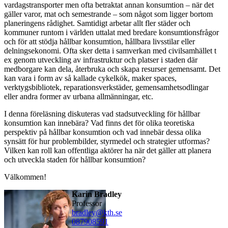
vardagstransporter men ofta betraktat annan konsumtion – när det
gäller varor, mat och semestrande – som något som ligger bortom
planeringens rådighet. Samtidigt arbetar allt fler städer och
kommuner runtom i världen uttalat med bredare konsumtionsfrågor
och för att stödja hållbar konsumtion, hållbara livsstilar eller
delningsekonomi. Ofta sker detta i samverkan med civilsamhället t
ex genom utveckling av infrastruktur och platser i staden där
medborgare kan dela, återbruka och skapa resurser gemensamt. Det
kan vara i form av så kallade cykelkök, maker spaces,
verktygsbibliotek, reparationsverkstäder, gemensamhetsodlingar
eller andra former av urbana allmänningar, etc.
I denna föreläsning diskuteras vad stadsutveckling för hållbar
konsumtion kan innebära? Vad finns det för olika teoretiska
perspektiv på hållbar konsumtion och vad innebär dessa olika
synsätt för hur problembilder, styrmedel och strategier utformas?
Vilken kan roll kan offentliga aktörer ha när det gäller att planera
och utveckla staden för hållbar konsumtion?
Välkommen!
Karin Bradley
professor
bradley@kth.se
08790
8591