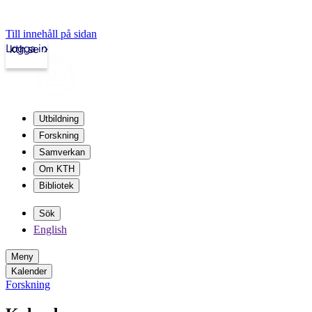
Till innehåll på sidan
Logga in
kth.se
Utbildning
Forskning
Samverkan
Om KTH
Bibliotek
Sök
English
Meny
Kalender
Forskning