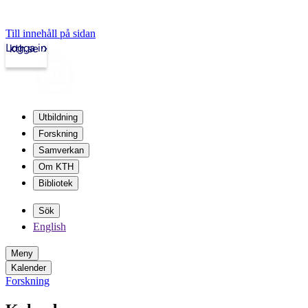
Till innehåll på sidan
Logga in
kth.se
Utbildning
Forskning
Samverkan
Om KTH
Bibliotek
Sök
English
Meny
Kalender
Forskning