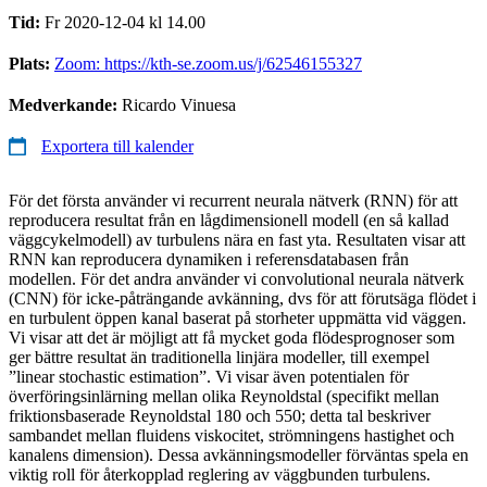
Tid:
Fr 2020-12-04 kl 14.00
Plats:
Zoom: https://kth-se.zoom.us/j/62546155327
Medverkande:
Ricardo Vinuesa
Exportera till kalender
För det första använder vi recurrent neurala nätverk (RNN) för att
reproducera resultat från en lågdimensionell modell (en så kallad
väggcykelmodell) av turbulens nära en fast yta. Resultaten visar att
RNN kan reproducera dynamiken i referensdatabasen från
modellen. För det andra använder vi convolutional neurala nätverk
(CNN) för icke-påträngande avkänning, dvs för att förutsäga flödet i
en turbulent öppen kanal baserat på storheter uppmätta vid väggen.
Vi visar att det är möjligt att få mycket goda flödesprognoser som
ger bättre resultat än traditionella linjära modeller, till exempel
”linear stochastic estimation”. Vi visar även potentialen för
överföringsinlärning mellan olika Reynoldstal (specifikt mellan
friktionsbaserade Reynoldstal 180 och 550; detta tal beskriver
sambandet mellan fluidens viskocitet, strömningens hastighet och
kanalens dimension). Dessa avkänningsmodeller förväntas spela en
viktig roll för återkopplad reglering av väggbunden turbulens.