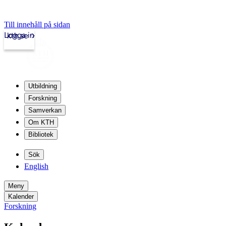
Till innehåll på sidan
Logga in
kth.se
Utbildning
Forskning
Samverkan
Om KTH
Bibliotek
Sök
English
Meny
Kalender
Forskning