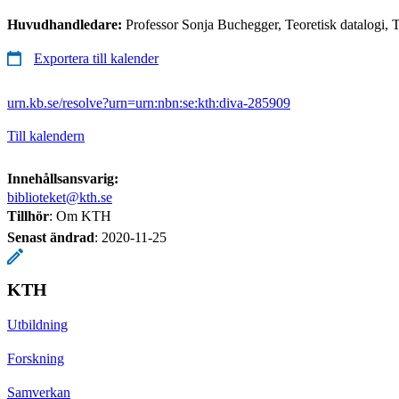
Huvudhandledare:
Professor Sonja Buchegger, Teoretisk datalogi,
Exportera till kalender
urn.kb.se/resolve?urn=urn:nbn:se:kth:diva-285909
Till kalendern
Innehållsansvarig:
biblioteket@kth.se
Tillhör
: Om KTH
Senast ändrad
:
2020-11-25
KTH
Utbildning
Forskning
Samverkan