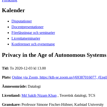
Forskning
Kalender
Disputationer
Docentpresentationer
Föreläsningar och seminarier
Licentiatseminarier
Konferenser och evenemang
Privacy in the Age of Autonomous Systems
Tid:
To 2020-12-03 kl 13.00
Plats:
Online via Zoom, https://kth-se.zoom.us/j/69387016077, (Engl
Ämnesområde:
Datalogi
Licentiand:
Md Sakib Nizam Khan
, Teoretisk datalogi, TCS
Granskare:
Professor Simone Fischer-Hübner, Karlstad University