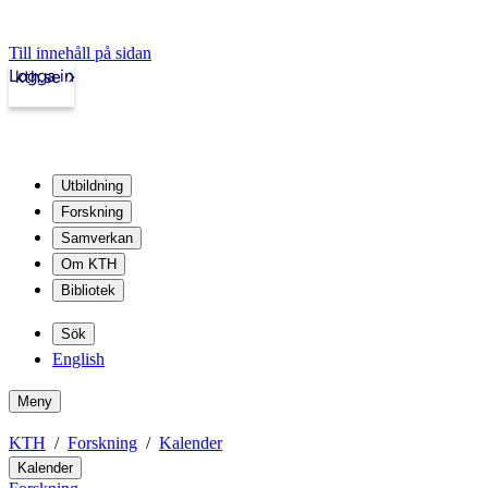
Till innehåll på sidan
Logga in
kth.se
Utbildning
Forskning
Samverkan
Om KTH
Bibliotek
Sök
English
Meny
KTH
Forskning
Kalender
Kalender