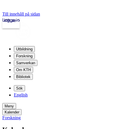
Till innehåll på sidan
Logga in
kth.se
Utbildning
Forskning
Samverkan
Om KTH
Bibliotek
Sök
English
Meny
Kalender
Forskning