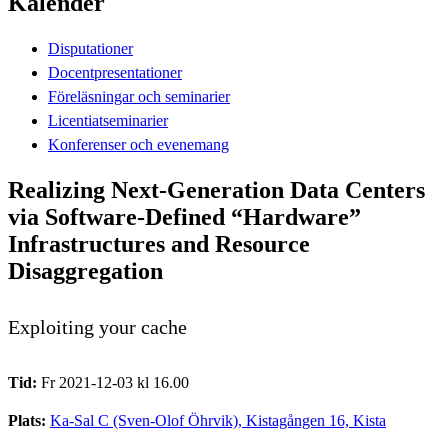
Kalender
Disputationer
Docentpresentationer
Föreläsningar och seminarier
Licentiatseminarier
Konferenser och evenemang
Realizing Next-Generation Data Centers
via Software-Defined “Hardware”
Infrastructures and Resource
Disaggregation
Exploiting your cache
Tid:
Fr 2021-12-03 kl 16.00
Plats:
Ka-Sal C (Sven-Olof Öhrvik), Kistagången 16, Kista