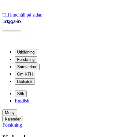
Till innehåll på sidan
Logga in
kth.se
Utbildning
Forskning
Samverkan
Om KTH
Bibliotek
Sök
English
Meny
Kalender
Forskning