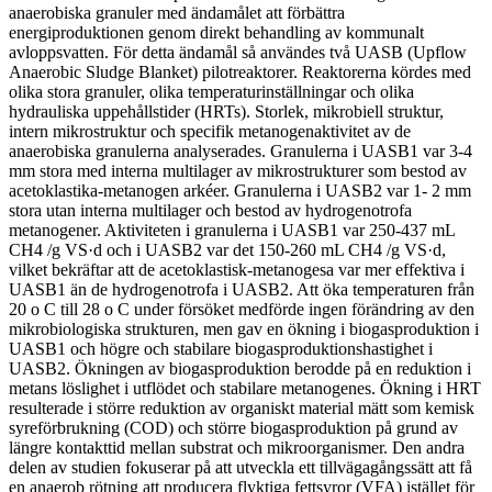
anaerobiska granuler med ändamålet att förbättra
energiproduktionen genom direkt behandling av kommunalt
avloppsvatten. För detta ändamål så användes två UASB (Upflow
Anaerobic Sludge Blanket) pilotreaktorer. Reaktorerna kördes med
olika stora granuler, olika temperaturinställningar och olika
hydrauliska uppehållstider (HRTs). Storlek, mikrobiell struktur,
intern mikrostruktur och specifik metanogenaktivitet av de
anaerobiska granulerna analyserades. Granulerna i UASB1 var 3-4
mm stora med interna multilager av mikrostrukturer som bestod av
acetoklastika-metanogen arkéer. Granulerna i UASB2 var 1- 2 mm
stora utan interna multilager och bestod av hydrogenotrofa
metanogener. Aktiviteten i granulerna i UASB1 var 250-437 mL
CH4 /g VS·d och i UASB2 var det 150-260 mL CH4 /g VS·d,
vilket bekräftar att de acetoklastisk-metanogesa var mer effektiva i
UASB1 än de hydrogenotrofa i UASB2. Att öka temperaturen från
20 o C till 28 o C under försöket medförde ingen förändring av den
mikrobiologiska strukturen, men gav en ökning i biogasproduktion i
UASB1 och högre och stabilare biogasproduktionshastighet i
UASB2. Ökningen av biogasproduktion berodde på en reduktion i
metans löslighet i utflödet och stabilare metanogenes. Ökning i HRT
resulterade i större reduktion av organiskt material mätt som kemisk
syreförbrukning (COD) och större biogasproduktion på grund av
längre kontakttid mellan substrat och mikroorganismer. Den andra
delen av studien fokuserar på att utveckla ett tillvägagångssätt att få
en anaerob rötning att producera flyktiga fettsyror (VFA) istället för