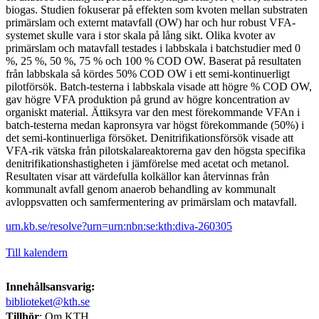
biogas. Studien fokuserar på effekten som kvoten mellan substraten
primärslam och externt matavfall (OW) har och hur robust VFA-
systemet skulle vara i stor skala på lång sikt. Olika kvoter av
primärslam och matavfall testades i labbskala i batchstudier med 0
%, 25 %, 50 %, 75 % och 100 % COD OW. Baserat på resultaten
från labbskala så kördes 50% COD OW i ett semi-kontinuerligt
pilotförsök. Batch-testerna i labbskala visade att högre % COD OW,
gav högre VFA produktion på grund av högre koncentration av
organiskt material. Ättiksyra var den mest förekommande VFAn i
batch-testerna medan kapronsyra var högst förekommande (50%) i
det semi-kontinuerliga försöket. Denitrifikationsförsök visade att
VFA-rik vätska från pilotskalareaktorerna gav den högsta specifika
denitrifikationshastigheten i jämförelse med acetat och metanol.
Resultaten visar att värdefulla kolkällor kan återvinnas från
kommunalt avfall genom anaerob behandling av kommunalt
avloppsvatten och samfermentering av primärslam och matavfall.
urn.kb.se/resolve?urn=urn:nbn:se:kth:diva-260305
Till kalendern
Innehållsansvarig:
biblioteket@kth.se
Tillhör
: Om KTH