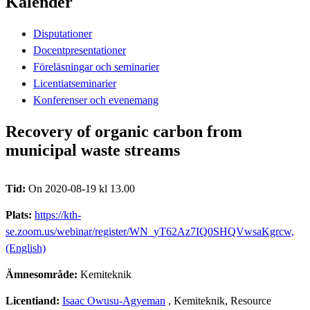
Kalender
Disputationer
Docentpresentationer
Föreläsningar och seminarier
Licentiatseminarier
Konferenser och evenemang
Recovery of organic carbon from
municipal waste streams
Tid:
On 2020-08-19 kl 13.00
Plats:
https://kth-
se.zoom.us/webinar/register/WN_yT62Az7IQ0SHQVwsaKgrcw,
(English)
Ämnesområde:
Kemiteknik
Licentiand:
Isaac Owusu-Agyeman
, Kemiteknik, Resource