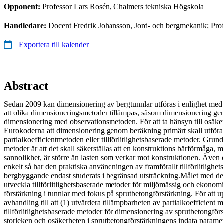
Opponent:
Professor Lars Rosén, Chalmers tekniska Högskola
Handledare:
Docent Fredrik Johansson, Jord- och bergmekanik; Pro
Exportera till kalender
Abstract
Sedan 2009 kan dimensionering av bergtunnlar utföras i enlighet med 
att olika dimensioneringsmetoder tillämpas, såsom dimensionering ge
dimensionering med observationsmetoden. För att ta hänsyn till osäker
Eurokoderna att dimensionering genom beräkning primärt skall utföra
partialkoefficientmetoden eller tillförlitlighetsbaserade metoder. Grun
metoder är att det skall säkerställas att en konstruktions bärförmåga, m
sannolikhet, är större än lasten som verkar mot konstruktionen. Även 
enkelt så har den praktiska användningen av framförallt tillförlitligh
bergbyggande endast studerats i begränsad utsträckning.Målet med detta
utveckla tillförlitlighetsbaserade metoder för miljömässig och ekonom
förstärkning i tunnlar med fokus på sprutbetongförstärkning. För att u
avhandling till att (1) utvärdera tillämpbarheten av partialkoefficient
tillförlitlighetsbaserade metoder för dimensionering av sprutbetongförs
storleken och osäkerheten i sprutbetongförstärkningens indata paramet