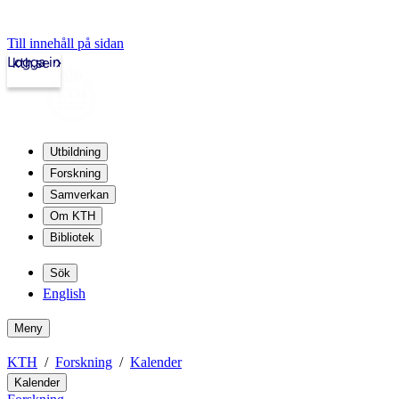
Till innehåll på sidan
Logga in
kth.se
Utbildning
Forskning
Samverkan
Om KTH
Bibliotek
Sök
English
Meny
KTH
Forskning
Kalender
Kalender