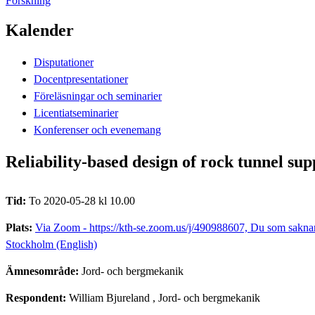
Forskning
Kalender
Disputationer
Docentpresentationer
Föreläsningar och seminarier
Licentiatseminarier
Konferenser och evenemang
Reliability-based design of rock tunnel sup
Tid:
To 2020-05-28 kl 10.00
Plats:
Via Zoom - https://kth-se.zoom.us/j/490988607, Du som saknar d
Stockholm (English)
Ämnesområde:
Jord- och bergmekanik
Respondent:
William Bjureland
, Jord- och bergmekanik