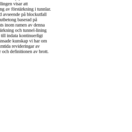
ingen visar att
g av förstärkning i tunnlar.
d avseende på blockutfall
rutbetong baserad på
lats inom ramen av denna
ärkning och tunnel-lining
ill indata kontinuerligt
änsade kunskap vi har om
amtida revideringar av
 och definitionen av brott.