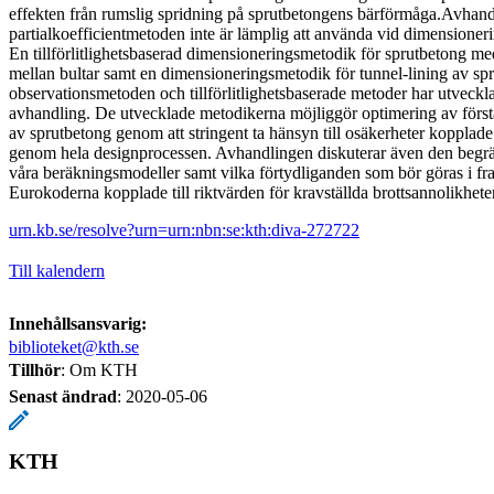
effekten från rumslig spridning på sprutbetongens bärförmåga.Avhandl
partialkoefficientmetoden inte är lämplig att använda vid dimensionerin
En tillförlitlighetsbaserad dimensioneringsmetodik för sprutbetong me
mellan bultar samt en dimensioneringsmetodik för tunnel-lining av sp
observationsmetoden och tillförlitlighetsbaserade metoder har utveck
avhandling. De utvecklade metodikerna möjliggör optimering av först
av sprutbetong genom att stringent ta hänsyn till osäkerheter kopplade t
genom hela designprocessen. Avhandlingen diskuterar även den begr
våra beräkningsmodeller samt vilka förtydliganden som bör göras i fr
Eurokoderna kopplade till riktvärden för kravställda brottsannolikheter
urn.kb.se/resolve?urn=urn:nbn:se:kth:diva-272722
Till kalendern
Innehållsansvarig:
biblioteket@kth.se
Tillhör
: Om KTH
Senast ändrad
:
2020-05-06
KTH