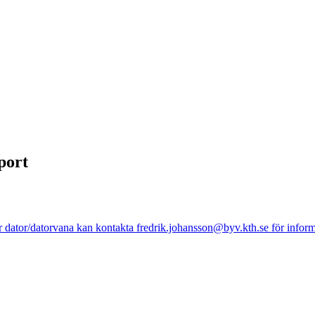
port
ator/datorvana kan kontakta fredrik.johansson@byv.kth.se för informat