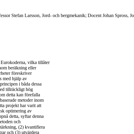
fessor Stefan Larsson, Jord- och bergmekanik; Docent Johan Spross, J
Eurokoderna, vilka tillåter
nom beräkning eller
heter föreskriver
s med hjälp av
dprincipen i båda dessa
ed tillräckligt hög
om detta kan förefalla
etsbaserade metoder inom
 projekt har varit att
isk optimering av
ppnå detta, syftar denna
 metoden och
tärkning, (2) kvantifiera
rar och (3) utvärdera