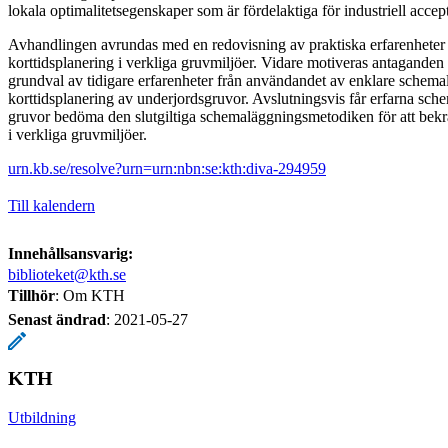
lokala optimalitetsegenskaper som är fördelaktiga för industriell acce
Avhandlingen avrundas med en redovisning av praktiska erfarenheter 
korttidsplanering i verkliga gruvmiljöer. Vidare motiveras antaganden
grundval av tidigare erfarenheter från användandet av enklare schema
korttidsplanering av underjordsgruvor. Avslutningsvis får erfarna sche
gruvor bedöma den slutgiltiga schemaläggningsmetodiken för att bekrä
i verkliga gruvmiljöer.
urn.kb.se/resolve?urn=urn:nbn:se:kth:diva-294959
Till kalendern
Innehållsansvarig:
biblioteket@kth.se
Tillhör
: Om KTH
Senast ändrad
:
2021-05-27
KTH
Utbildning