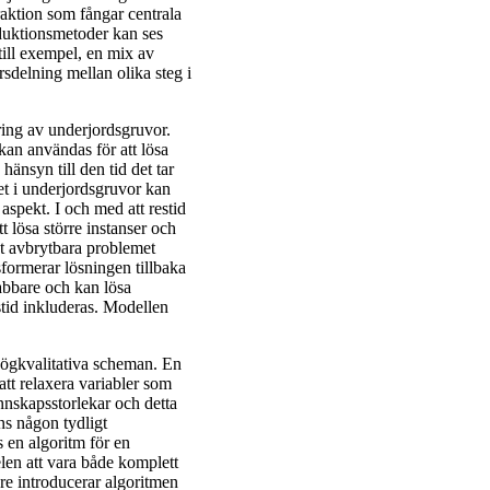
traktion som fångar centrala
oduktionsmetoder kan ses
till exempel, en mix av
sdelning mellan olika steg i
ring av underjordsgruvor.
an användas för att lösa
hänsyn till den tid det tar
tet i underjordsgruvor kan
g aspekt. I och med att restid
t lösa större instanser och
et avbrytbara problemet
nsformerar lösningen tillbaka
abbare och kan lösa
stid inkluderas. Modellen
högkvalitativa scheman. En
tt relaxera variabler som
annskapsstorlekar och detta
ns någon tydligt
s en algoritm för en
len att vara både komplett
re introducerar algoritmen