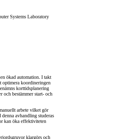
uter Systems Laboratory
 en ökad automation. I takt
tt optimera koordineringen
benämns korttidsplanering
r och bestämmer start- och
manuellt arbete vilket gör
 I denna avhandling studeras
r kan öka effektiviteten
rjordsgruvor klargörs och