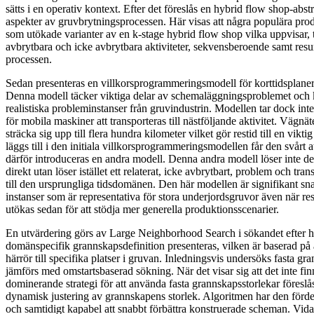
sätts i en operativ kontext. Efter det föreslås en hybrid flow shop-abs
aspekter av gruvbrytningsprocessen. Här visas att några populära pr
som utökade varianter av en k-stage hybrid flow shop vilka uppvisar, 
avbrytbara och icke avbrytbara aktiviteter, sekvensberoende samt resur
processen.
Sedan presenteras en villkorsprogrammeringsmodell för korttidsplane
Denna modell täcker viktiga delar av schemaläggningsproblemet och k
realistiska probleminstanser från gruvindustrin. Modellen tar dock inte 
för mobila maskiner att transporteras till nästföljande aktivitet. Vägnä
sträcka sig upp till flera hundra kilometer vilket gör restid till en vikti
läggs till i den initiala villkorsprogrammeringsmodellen får den svårt at
därför introduceras en andra modell. Denna andra modell löser inte d
direkt utan löser istället ett relaterat, icke avbrytbart, problem och tra
till den ursprungliga tidsdomänen. Den här modellen är signifikant sn
instanser som är representativa för stora underjordsgruvor även när re
utökas sedan för att stödja mer generella produktionsscenarier.
En utvärdering görs av Large Neighborhood Search i sökandet efter 
domänspecifik grannskapsdefinition presenteras, vilken är baserad på a
härrör till specifika platser i gruvan. Inledningsvis undersöks fasta gr
jämförs med omstartsbaserad sökning. När det visar sig att det inte fin
dominerande strategi för att använda fasta grannskapsstorlekar föreslå
dynamisk justering av grannskapens storlek. Algoritmen har den förde
och samtidigt kapabel att snabbt förbättra konstruerade scheman. Vida