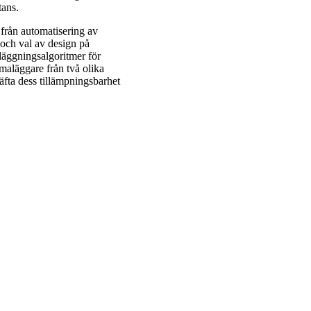
ptans.
från automatisering av
 och val av design på
läggningsalgoritmer för
maläggare från två olika
fta dess tillämpningsbarhet