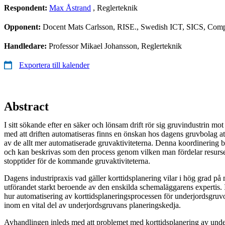
Respondent:
Max Åstrand
, Reglerteknik
Opponent:
Docent Mats Carlsson, RISE., Swedish ICT, SICS, Comp
Handledare:
Professor Mikael Johansson, Reglerteknik
Exportera till kalender
Abstract
I sitt sökande efter en säker och lönsam drift rör sig gruvindustrin mot
med att driften automatiseras finns en önskan hos dagens gruvbolag a
av de allt mer automatiserade gruvaktiviteterna. Denna koordinering 
och kan beskrivas som den process genom vilken man fördelar resurse
stopptider för de kommande gruvaktiviteterna.
Dagens industripraxis vad gäller korttidsplanering vilar i hög grad på 
utförandet starkt beroende av den enskilda schemaläggarens expertis.
hur automatisering av korttidsplaneringsprocessen för underjordsgruvo
inom en vital del av underjordsgruvans planeringskedja.
Avhandlingen inleds med att problemet med korttidsplanering av unde