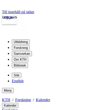
Till innehåll på sidan
Logga in
kth.se
Utbildning
Forskning
Samverkan
Om KTH
Bibliotek
Sök
English
Meny
KTH
Forskning
Kalender
Kalender