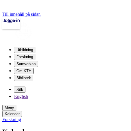
Till innehåll på sidan
Logga in
kth.se
Utbildning
Forskning
Samverkan
Om KTH
Bibliotek
Sök
English
Meny
Kalender
Forskning