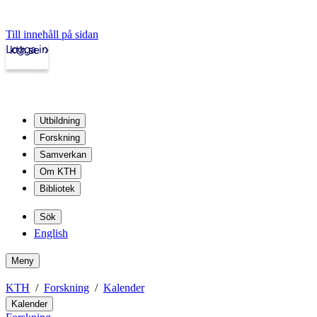
Till innehåll på sidan
Logga in
kth.se
Utbildning
Forskning
Samverkan
Om KTH
Bibliotek
Sök
English
Meny
KTH
Forskning
Kalender
Kalender