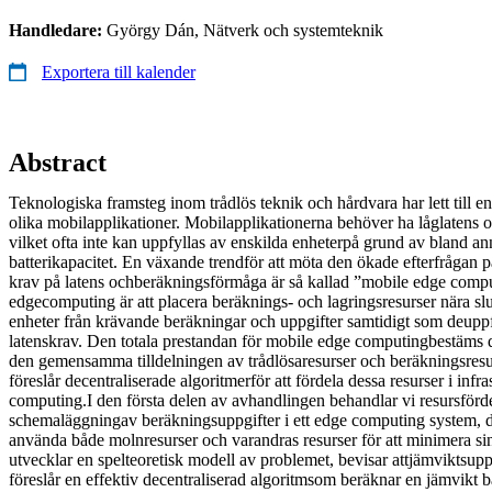
Handledare:
György Dán, Nätverk och systemteknik
Exportera till kalender
Abstract
Teknologiska framsteg inom trådlös teknik och hårdvara har lett till e
olika mobilapplikationer. Mobilapplikationerna behöver ha låglatens 
vilket ofta inte kan uppfyllas av enskilda enheterpå grund av bland a
batterikapacitet. En växande trendför att möta den ökade efterfrågan 
krav på latens ochberäkningsförmåga är så kallad ”mobile edge comp
edgecomputing är att placera beräknings- och lagringsresurser nära sl
enheter från krävande beräkningar och uppgifter samtidigt som deuppf
latenskrav. Den totala prestandan för mobile edge computingbestäms d
den gemensamma tilldelningen av trådlösaresurser och beräkningsres
föreslår decentraliserade algoritmerför att fördela dessa resurser i infr
computing.I den första delen av avhandlingen behandlar vi resursförd
schemaläggningav beräkningsuppgifter i ett edge computing system, d
använda både molnresurser och varandras resurser för att minimera si
utvecklar en spelteoretisk modell av problemet, bevisar attjämviktsuppg
föreslår en effektiv decentraliserad algoritmsom beräknar en jämvikt 