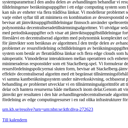
systemparametrar.I den andra delen av avhandlingen behandlar vi res
tilldelningenav beräkningsuppgifter i ett edge computing system som 
kan nås av enheter via flera trådlösa länkar. Vi modellerar problemet so
varje enhet syftar till att minimera en kombination av dessresponstid 
bevisar att jämviktsuppgiftstilldelningar finnsoch använder spelteoreti
polynomiska decentraliseradetillnärmningsalgoritmer. Vi utvidgar sedan
med periodiskauppgifter och visar att jämviktsuppgiftstilldelningar for
föreslårvi en decentraliserad algoritm med polynomisk komplexitet och
för jämvikter som beräknas av algoritmen.I den tredje delen av avhand
problemet av resursfördelning ochtilldelningen av beräkningsuppgifte
system som består av fleratrådlösa länkar och flera edge clouds som h
nätoperatör. Vimodellerar interaktionen mellan operatören och enheter s
minimeraderas responstider som ett Stackelberg-spel. Vi formulerar d
resursfördelningspolicyernai sluten form, bevisar att Stackelberg-jämv
effektiv decentraliserad algoritm med ett begränsat tillnärmningsförhål
vi samma kantberäkningssystem under nätverksskivning, ochbaserat på
behandling av problemet utvecklar vi en tillnärmningsalgoritmför att till
delar och hantera resurserna både mellanoch inom delar.Genom att vis
jämvikt ger resultaten i den här avhandlingendecentraliserade algorit
fördelning av edge computingresurser i en rad olika infrastrukturer f
urn.kb.se/resolve?urn=urn:nbn:se:kth:diva-272623
Till kalendern