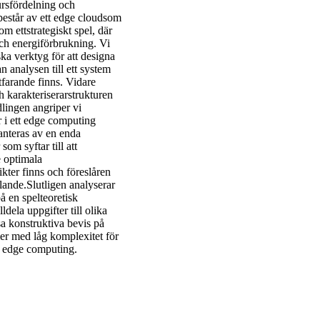
ursfördelning och
består av ett edge cloudsom
m ettstrategiskt spel, där
och energiförbrukning. Vi
ska verktyg för att designa
 analysen till ett system
tfarande finns. Vidare
 karakteriserarstrukturen
lingen angriper vi
r i ett edge computing
anteras av en enda
om syftar till att
e optimala
ikter finns och föreslåren
lande.Slutligen analyserar
 en spelteoretisk
dela uppgifter till olika
a konstruktiva bevis på
mer med låg komplexitet för
ör edge computing.