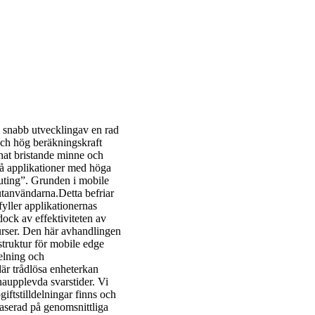
n snabb utvecklingav en rad
och hög beräkningskraft
nnat bristande minne och
på applikationer med höga
uting”. Grunden i mobile
utanvändarna.Detta befriar
yller applikationernas
ock av effektiviteten av
urser. Den här avhandlingen
astruktur för mobile edge
elning och
är trådlösa enheterkan
naupplevda svarstider. Vi
iftstilldelningar finns och
baserad på genomsnittliga