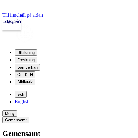
Till innehåll på sidan
Logga in
kth.se
Utbildning
Forskning
Samverkan
Om KTH
Bibliotek
Sök
English
Meny
Gemensamt
Gemensamt