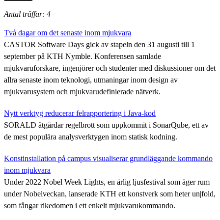
Antal träffar: 4
Två dagar om det senaste inom mjukvara
CASTOR Software Days gick av stapeln den 31 augusti till 1
september på KTH Nymble. Konferensen samlade
mjukvaruforskare, ingenjörer och studenter med diskussioner om det
allra senaste inom teknologi, utmaningar inom design av
mjukvarusystem och mjukvarudefinierade nätverk.
Nytt verktyg reducerar felrapportering i Java-kod
SORALD åtgärdar regelbrott som uppkommit i SonarQube, ett av
de mest populära analysverktygen inom statisk kodning.
Konstinstallation på campus visualiserar grundläggande kommando
inom mjukvara
Under 2022 Nobel Week Lights, en årlig ljusfestival som äger rum
under Nobelveckan, lanserade KTH ett konstverk som heter un|fold,
som fångar rikedomen i ett enkelt mjukvarukommando.