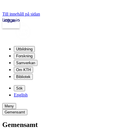
Till innehåll på sidan
Logga in
kth.se
Utbildning
Forskning
Samverkan
Om KTH
Bibliotek
Sök
English
Meny
Gemensamt
Gemensamt